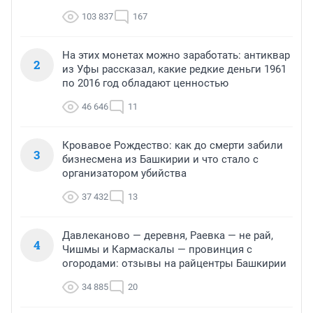
103 837
167
На этих монетах можно заработать: антиквар
2
из Уфы рассказал, какие редкие деньги 1961
по 2016 год обладают ценностью
46 646
11
Кровавое Рождество: как до смерти забили
3
бизнесмена из Башкирии и что стало с
организатором убийства
37 432
13
Давлеканово — деревня, Раевка — не рай,
4
Чишмы и Кармаскалы — провинция с
огородами: отзывы на райцентры Башкирии
34 885
20