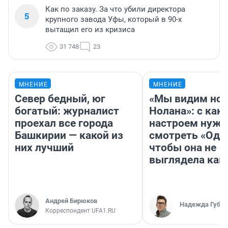
Как по заказу. За что убили директора
5
крупного завода Уфы, который в 90-х
вытащил его из кризиса
31 748
23
МНЕНИЕ
МНЕНИЕ
Север бедный, юг
«Мы видим нов
богатый: журналист
Нолана»: с как
проехал все города
настроем нужн
Башкирии — какой из
смотреть «Оди
них лучший
чтобы она не
выглядела как
Андрей Бирюков
Надежда Губар
Корреспондент UFA1.RU