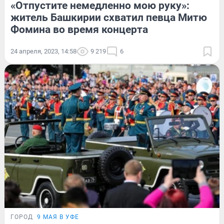
«Отпустите немедленно мою руку»:
житель Башкирии схватил певца Митю
Фомина во время концерта
24 апреля, 2023, 14:58
9 219
6
ГОРОД
9 МАЯ В УФЕ