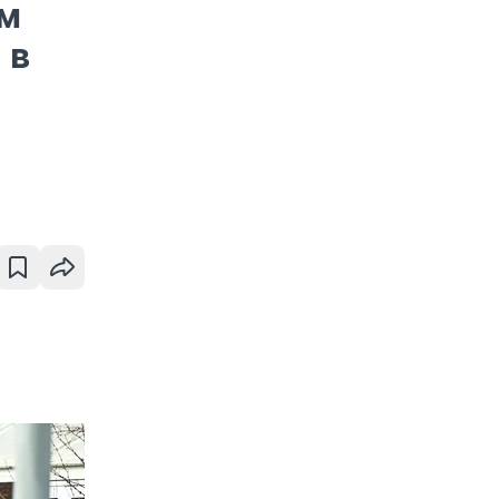
ом
 в