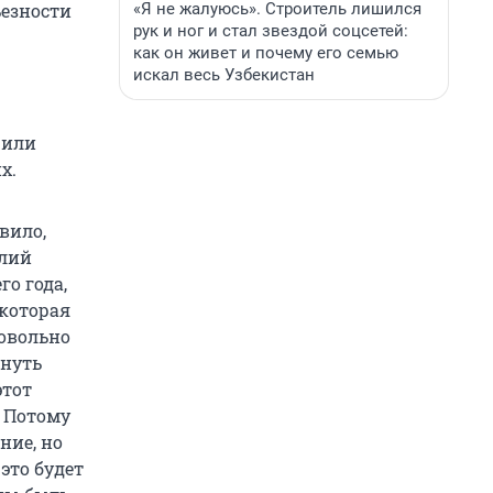
«Я не жалуюсь». Строитель лишился
ьезности
рук и ног и стал звездой соцсетей:
как он живет и почему его семью
искал весь Узбекистан
 или
х.
вило,
олий
о года,
 которая
довольно
кнуть
этот
. Потому
ние, но
это будет