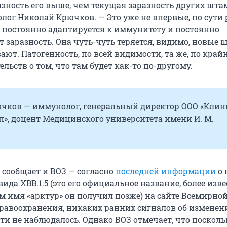
азность его выше, чем текущая заразность других шта
лог Николай Крючков. — Это уже не впервые, по сути 
ус постоянно адаптируется к иммунитету и постоянно
т заразность. Она чуть-чуть теряется, видимо, новые
ают. Патогенность, по всей видимости, та же, по край
тельств о том, что там будет как-то по-другому.
чков — иммунолог, генеральный директор ООО «Клин
п», доцент Медицинского университета имени И. М.
 сообщает и ВОЗ — согласно
последней информации
о 
ида XBB.1.5 (это его официальное название, более изв
 имя «арктур» он получил позже) на сайте Всемирно
равоохранения, никаких ранних сигналов об изменен
ти не наблюдалось. Однако ВОЗ отмечает, что посколь