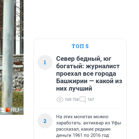
ТОП 5
Север бедный, юг
1
богатый: журналист
проехал все города
Башкирии — какой из
них лучший
103 726
167
На этих монетах можно
2
заработать: антиквар из Уфы
рассказал, какие редкие
деньги 1961 по 2016 год