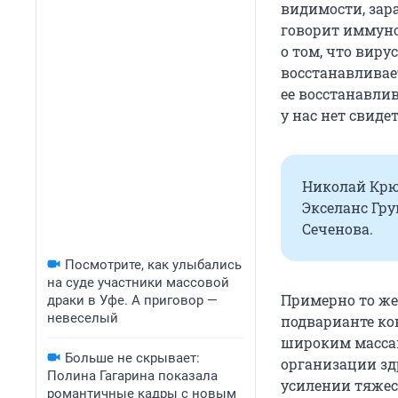
видимости, зар
говорит иммуно
о том, что вир
восстанавливае
ее восстанавлив
у нас нет свиде
Николай Крю
Экселанс Гру
Сеченова.
Посмотрите, как улыбались
на суде участники массовой
Примерно то же
драки в Уфе. А приговор —
невеселый
подварианте ков
широким массам
Больше не скрывает:
организации зд
Полина Гагарина показала
усилении тяжес
романтичные кадры с новым