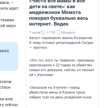
«Чисто все мамы и все
ммов, —
дети на свете»: как
речь идет
медвежонок Момота
покорил буквально весь
 штаммы
интернет. Видео
ней мере
7 часов
3 178
Обсудить
Август перевернет жизнь Козерогов.
К чему готовит ретроградный Сатурн
— прогноз
икал
«Это тот, кого ты травила»: прикамца
приговорили к 22 годам за убийство
семьи его девушки, сейчас он звонит
ей с угрозами
новом
естное
«Заказали на 3-летие»: перед
убийством жены в Казани турок
й
забрал торт на день рождения сына
ии или
ку сейчас