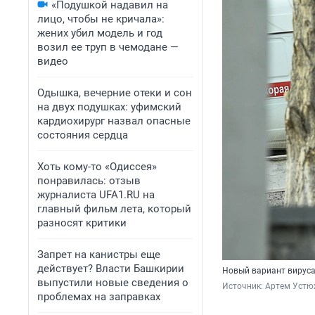
«Подушкой надавил на
лицо, чтобы не кричала»:
жених убил модель и год
возил ее труп в чемодане —
видео
Одышка, вечерние отеки и сон
на двух подушках: уфимский
кардиохирург назвал опасные
состояния сердца
Хоть кому-то «Одиссея»
понравилась: отзыв
журналиста UFA1.RU на
главный фильм лета, который
разносят критики
Запрет на канистры еще
действует? Власти Башкирии
Новый вариант вируса
выпустили новые сведения о
Источник: 
Артем Устю
проблемах на заправках