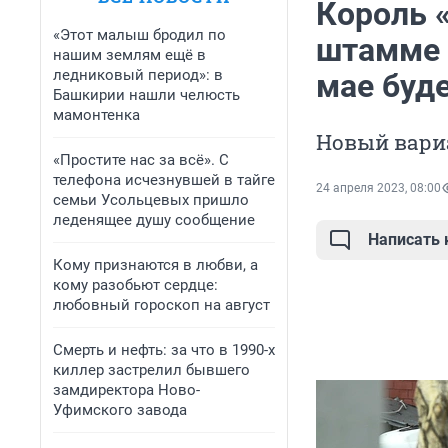
Король «
«Этот малыш бродил по
штамме к
нашим землям ещё в
ледниковый период»: в
мае буд
Башкирии нашли челюсть
мамонтенка
Новый вари
«Простите нас за всё». С
телефона исчезнувшей в тайге
24 апреля 2023, 08:00
семьи Усольцевых пришло
леденящее душу сообщение
Написать
Кому признаются в любви, а
кому разобьют сердце:
любовный гороскоп на август
Смерть и нефть: за что в 1990-х
киллер застрелил бывшего
замдиректора Ново-
Уфимского завода