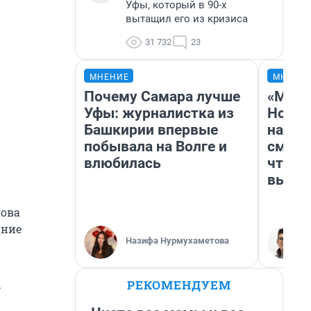
Уфы, который в 90-х
вытащил его из кризиса
31 732
23
МНЕНИЕ
МНЕНИ
Почему Самара лучше
«Мы в
Уфы: журналистка из
Нолан
Башкирии впервые
настр
побывала на Волге и
смотр
влюбилась
чтобы
выгля
нова
ание
Назифа Нурмухаметова
РЕКОМЕНДУЕМ
.