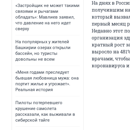
На днях в Росс
«Застройщик не может такими
получившим наз
связями и рычагами
который вызвал
обладать»: Мавлиев заявил,
что давление на него идет
первый месяц р
сверху
Недавно этот п
организация з
На популярных у жителей
кратный рост з
Башкирии озерах открыли
выросло на 481
бассейн, но туристы
врачами, чтобы
довольны не всем
коронавируса и 
«Меня годами преследует
бывшая любовница мужа: она
портит жилье и угрожает».
Реальная история
Пилоты потерпевшего
крушение самолета
рассказали, как выживали в
сибирской тайге