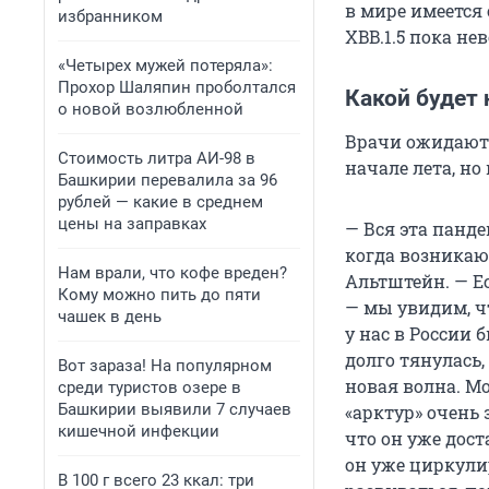
в мире имеется
избранником
XBB.1.5 пока не
«Четырех мужей потеряла»:
Прохор Шаляпин проболтался
Какой будет 
о новой возлюбленной
Врачи ожидают,
Стоимость литра АИ-98 в
начале лета, но
Башкирии перевалила за 96
рублей — какие в среднем
цены на заправках
— Вся эта панд
когда возникаю
Нам врали, что кофе вреден?
Альтштейн. — Ес
Кому можно пить до пяти
— мы увидим, ч
чашек в день
у нас в России 
долго тянулась
Вот зараза! На популярном
новая волна. Мо
среди туристов озере в
Башкирии выявили 7 случаев
«арктур» очень 
кишечной инфекции
что он уже дост
он уже циркулир
В 100 г всего 23 ккал: три