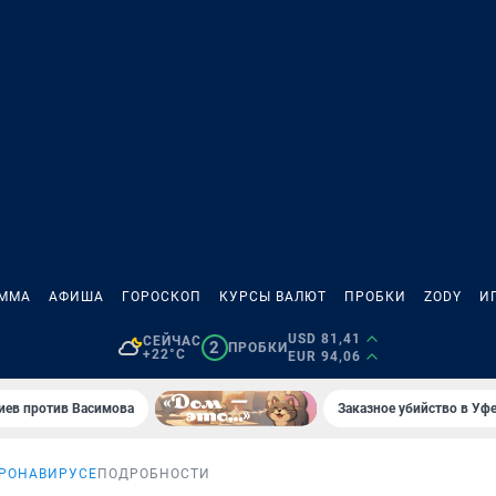
АММА
АФИША
ГОРОСКОП
КУРСЫ ВАЛЮТ
ПРОБКИ
ZODY
И
USD 81,41
СЕЙЧАС
2
ПРОБКИ
+22°C
EUR 94,06
иев против Васимова
Заказное убийство в Уфе
ОРОНАВИРУСЕ
ПОДРОБНОСТИ