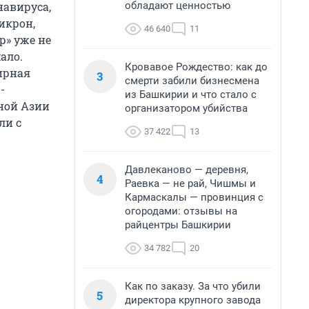
обладают ценностью
авируса,
икрон,
46 640
11
р» уже не
ало.
Кровавое Рождество: как до
ирная
3
смерти забили бизнесмена
-
из Башкирии и что стало с
чной Азии
организатором убийства
ли с
37 422
13
Давлеканово — деревня,
4
Раевка — не рай, Чишмы и
Кармаскалы — провинция с
огородами: отзывы на
райцентры Башкирии
34 782
20
Как по заказу. За что убили
5
директора крупного завода