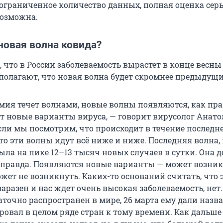
 ограниченное количество данных, полная оценка сер
возможна.
новая волна ковида?
 что в России заболеваемость вырастет в конце весны
 полагают, что новая волна будет скромнее предыдущи
емия течет волнами, новые волны появляются, как пра
т новые варианты вируса, — говорит вирусолог Анат
ли мы посмотрим, что происходит в течение последнег
то эти волны идут всё ниже и ниже. Последняя волна,
была на пике 12–13 тысяч новых случаев в сутки. Она 
, правда. Появляются новые варианты — может возни
жет не возникнуть. Каких-то оснований считать, что 
заразен и нас ждет очень высокая заболеваемость, нет
аточно распространен в мире, 26 марта ему дали назва
овал в целом ряде стран к тому времени. Как дальше 