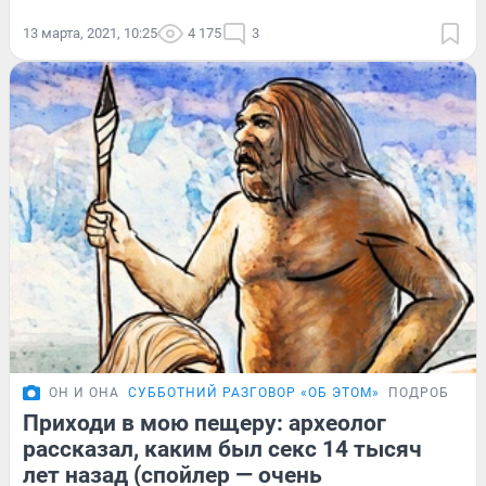
13 марта, 2021, 10:25
4 175
3
ОН И ОНА
СУББОТНИЙ РАЗГОВОР «ОБ ЭТОМ»
ПОДРОБНОС
Приходи в мою пещеру: археолог
рассказал, каким был секс 14 тысяч
лет назад (спойлер — очень