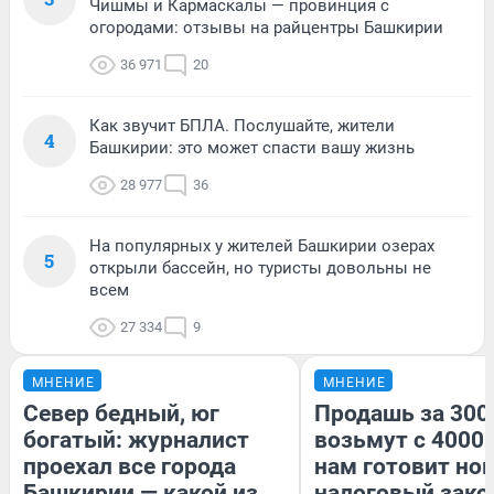
Чишмы и Кармаскалы — провинция с
огородами: отзывы на райцентры Башкирии
36 971
20
Как звучит БПЛА. Послушайте, жители
4
Башкирии: это может спасти вашу жизнь
28 977
36
На популярных у жителей Башкирии озерах
5
открыли бассейн, но туристы довольны не
всем
27 334
9
МНЕНИЕ
МНЕНИЕ
Север бедный, юг
Продашь за 3000
богатый: журналист
возьмут с 4000.
проехал все города
нам готовит но
Башкирии — какой из
налоговый зако