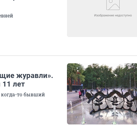
евней
ющие журавли».
 11 лет
, когда-то бывший