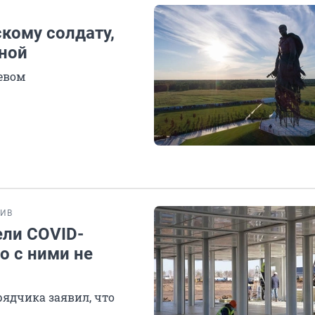
кому солдату,
аной
евом
ИВ
ели COVID-
о с ними не
ядчика заявил, что