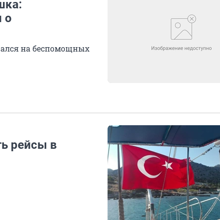
шка:
 о
рался на беспомощных
ть рейсы в