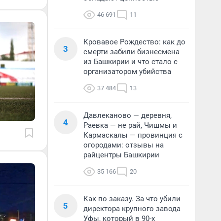
46 691
11
Кровавое Рождество: как до
3
смерти забили бизнесмена
из Башкирии и что стало с
организатором убийства
37 484
13
Давлеканово — деревня,
4
Раевка — не рай, Чишмы и
Кармаскалы — провинция с
огородами: отзывы на
райцентры Башкирии
35 166
20
Как по заказу. За что убили
5
директора крупного завода
Уфы, который в 90-х