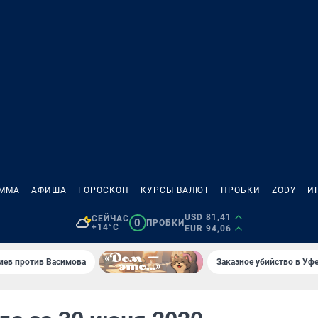
АММА
АФИША
ГОРОСКОП
КУРСЫ ВАЛЮТ
ПРОБКИ
ZODY
И
USD 81,41
СЕЙЧАС
0
ПРОБКИ
+14°C
EUR 94,06
иев против Васимова
Заказное убийство в Уфе