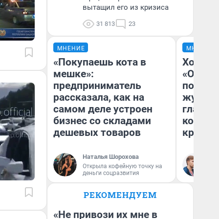
вытащил его из кризиса
31 813
23
МНЕНИЕ
МНЕНИЕ
«Покупаешь кота в
Хоть к
мешке»:
«Одисс
предприниматель
понрав
рассказала, как на
журнал
самом деле устроен
главны
бизнес со складами
которы
дешевых товаров
критик
Наталья Шорохова
Ан
Открыла кофейную точку на
Жу
деньги соцразвития
РЕКОМЕНДУЕМ
«Не привози их мне в