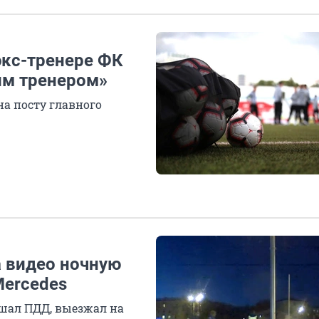
экс-тренере ФК
ким тренером»
на посту главного
а видео ночную
Mercedes
шал ПДД, выезжал на