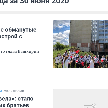
да за 30 июня 2020
фе обманутые
острой с
 что глава Башкирии
МИ
ЭКСКЛЮЗИВ
ела»: стало
их братьев