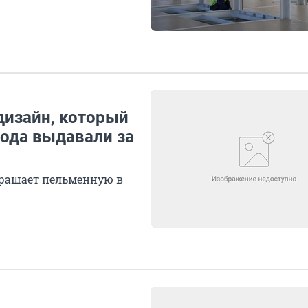
дизайн, который
года выдавали за
крашает пельменную в