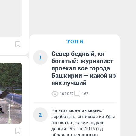
ТОП 5
Север бедный, юг
1
богатый: журналист
проехал все города
Башкирии — какой из
них лучший
104 067
167
На этих монетах можно
2
заработать: антиквар из Уфы
рассказал, какие редкие
деньги 1961 по 2016 год
обладают ценностью