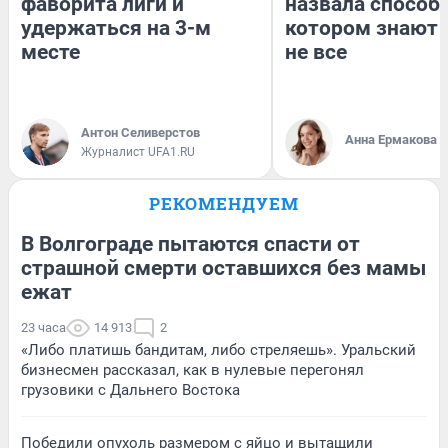
фаворита лиги и
назвала способ,
удержаться на 3-м
котором знают 
месте
не все
Антон Селиверстов
Анна Ермакова
Журналист UFA1.RU
РЕКОМЕНДУЕМ
В Волгограде пытаются спасти от
страшной смерти оставшихся без мамы
ежат
23 часа
14 913
2
«Либо платишь бандитам, либо стреляешь». Уральский
бизнесмен рассказал, как в нулевые перегонял
грузовики с Дальнего Востока
Победили опухоль размером с яйцо и вытащили