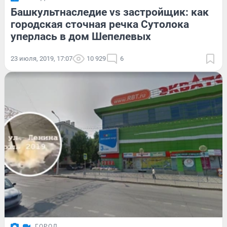
Башкультнаследие vs застройщик: как
городская сточная речка Сутолока
уперлась в дом Шепелевых
23 июля, 2019, 17:07
10 929
6
ГОРОД