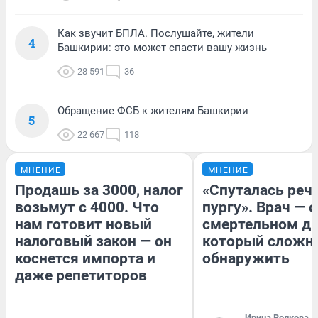
Как звучит БПЛА. Послушайте, жители
4
Башкирии: это может спасти вашу жизнь
28 591
36
Обращение ФСБ к жителям Башкирии
5
22 667
118
МНЕНИЕ
МНЕНИЕ
Продашь за 3000, налог
«Спуталась речь
возьмут с 4000. Что
пургу». Врач — о
нам готовит новый
смертельном ди
налоговый закон — он
который сложн
коснется импорта и
обнаружить
даже репетиторов
Ирина Волкова