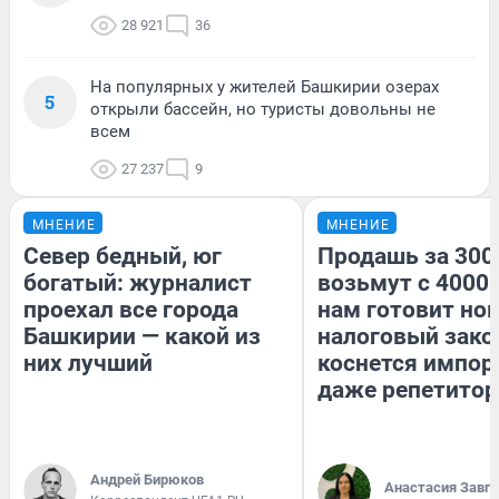
28 921
36
На популярных у жителей Башкирии озерах
5
открыли бассейн, но туристы довольны не
всем
27 237
9
МНЕНИЕ
МНЕНИЕ
Север бедный, юг
Продашь за 3000
богатый: журналист
возьмут с 4000.
проехал все города
нам готовит но
Башкирии — какой из
налоговый зако
них лучший
коснется импор
даже репетитор
Андрей Бирюков
Анастасия Завг