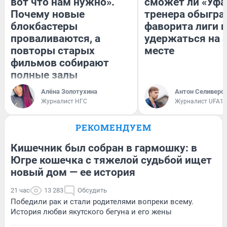
вот что нам нужно».
сможет ли «Уфа
Почему новые
тренера обыгра
блокбастеры
фаворита лиги и
проваливаются, а
удержаться на 
повторы старых
месте
фильмов собирают
полные залы
Алёна Золотухина
Антон Селиверс
Журналист НГС
Журналист UFA1.
РЕКОМЕНДУЕМ
Кишечник был собран в гармошку: в
Югре кошечка с тяжелой судьбой ищет
новый дом — ее история
21 час
13 283
Обсудить
Победили рак и стали родителями вопреки всему.
История любви якутского бегуна и его жены