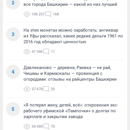
2
все города Башкирии — какой из них лучший
106 237
168
На этих монетах можно заработать: антиквар
3
из Уфы рассказал, какие редкие деньги 1961 по
2016 год обладают ценностью
47 346
11
Давлеканово — деревня, Раевка — не рай,
4
Чишмы и Кармаскалы — провинция с
огородами: отзывы на райцентры Башкирии
37 678
20
«Я потерял жену, детей, всё»: откровения экс-
5
рабочего уфимской «Лампочки» о долгах по
зарплате и закрытии завода
35 459
70