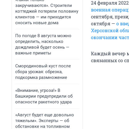
24 февраля 202
закручиваются». Строители
военная операц
коттеджей потеряли половину
сентября, през
клиентов — им приходится
сносить новые дома
октября —
о вв
Херсонской обл
По погоде 8 августа можно
окончании час
определить, насколько
дождливой будет осень —
важные приметы
Каждый вечер м
связанных со с
Смородиновый куст после
сбора урожая: обрезка,
подкормка размножение
«Внимание, угроза!» В
Башкирии предупредили об
опасности ракетного удара
«Август будет еще довольно
тяжелым». Эксперты — об
обстановке на топливном