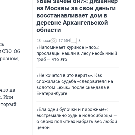
«Вам зачем он?»: дизайнер
из Москвы за свои деньги
восстанавливает дом в
деревне Архангельской
области
23 часа
17 654
8
та
«Напоминает куриное мясо»:
 СВО. Об
ярославцы нашли в лесу необычный
розном,
гриб — что это
«Не хочется в это верить». Как
сложилась судьба «следователя на
золотом Lexus» после скандала в
что на
Екатеринбурге
. Или
который
«Ела одни булочки и пирожные»:
экстремально худые новосибирцы —
о своих попытках набрать вес любой
ценой