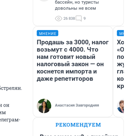
бассейн, но туристы
довольны не всем
26 838
9
МНЕНИЕ
МНЕНИ
Продашь за 3000, налог
Хоть 
возьмут с 4000. Что
«Одис
нам готовит новый
понра
налоговый закон — он
журна
коснется импорта и
главн
даже репетиторов
котор
крити
бстрелян.
н он
Анастасия Завгородняя
ким
елеграм-
РЕКОМЕНДУЕМ