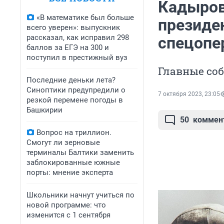
Кадыров
«В математике был больше
президен
всего уверен»: выпускник
рассказал, как исправил 298
спецопе
баллов за ЕГЭ на 300 и
поступил в престижный вуз
Главные со
Последние деньки лета?
Синоптики предупредили о
7 октября 2023, 23:05
резкой перемене погоды в
Башкирии
50
коммен
Вопрос на триллион.
Смогут ли зерновые
терминалы Балтики заменить
заблокированные южные
порты: мнение эксперта
Школьники начнут учиться по
новой программе: что
изменится с 1 сентября