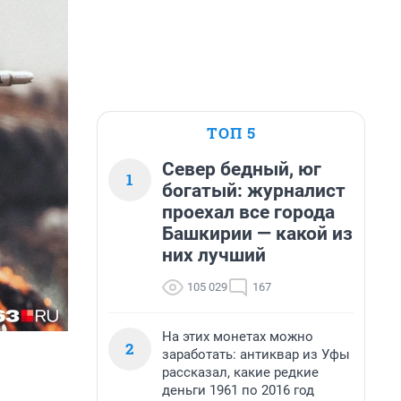
ТОП 5
Север бедный, юг
1
богатый: журналист
проехал все города
Башкирии — какой из
них лучший
105 029
167
На этих монетах можно
2
заработать: антиквар из Уфы
рассказал, какие редкие
деньги 1961 по 2016 год