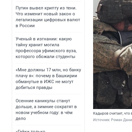
Путин вывел крипту из тени.
Что изменит новый закон о
легализации цифровых валют
в России
Ученый в изгнании: какую
тайну хранит могила
профессора уфимского вуза,
которого обожали студенты
«Мне должны 17 млн, но банку
плачу я»: почему в Башкирии
обманутые в ИЖС не могут
добиться правды
Осенние каникулы станут
дольше, а зимние сократят в
новом учебном году: в чём
Кадыров считает, что 
дело
Источник: 
Роман Данил
«Гайки только