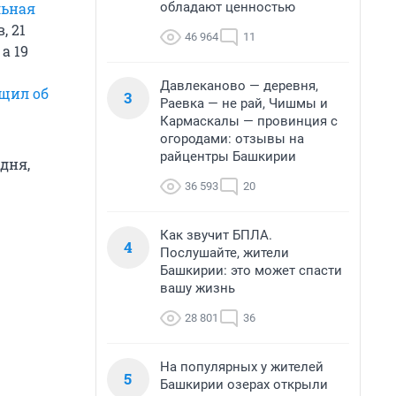
обладают ценностью
льная
, 21
46 964
11
, а 19
Давлеканово — деревня,
щил об
3
Раевка — не рай, Чишмы и
Кармаскалы — провинция с
огородами: отзывы на
райцентры Башкирии
дня,
36 593
20
Как звучит БПЛА.
4
Послушайте, жители
Башкирии: это может спасти
вашу жизнь
28 801
36
На популярных у жителей
5
Башкирии озерах открыли