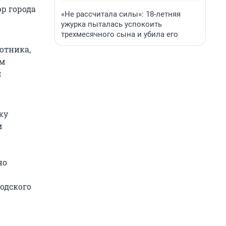
эр города
«Не рассчитала силы»: 18-летняя
ужурка пыталась успокоить
трехмесячного сына и убила его
отника,
ым
м
ку
м
но
одского