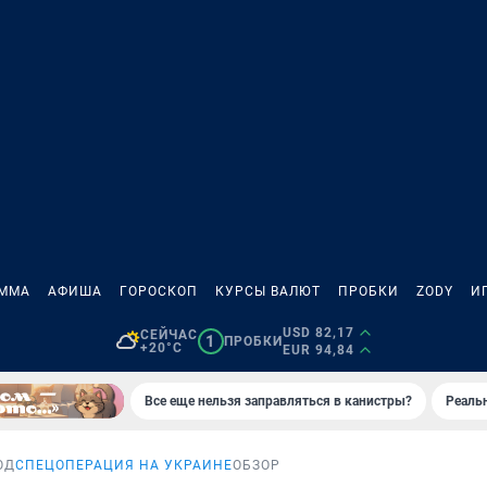
АММА
АФИША
ГОРОСКОП
КУРСЫ ВАЛЮТ
ПРОБКИ
ZODY
И
USD 82,17
СЕЙЧАС
1
ПРОБКИ
+20°C
EUR 94,84
Все еще нельзя заправляться в канистры?
Реаль
ОД
СПЕЦОПЕРАЦИЯ НА УКРАИНЕ
ОБЗОР