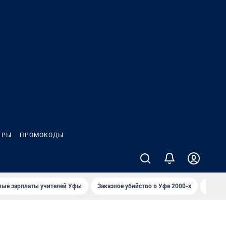
ГРЫ
ПРОМОКОДЫ
ные зарплаты учителей Уфы
Заказное убийство в Уфе 2000-х
Каким