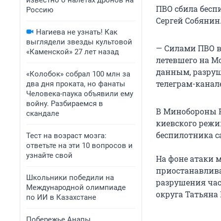
известно о налетах дронов на
ПВО сбила беспи
Россию
Сергей Собянин
Нагиева не узнать! Как
выглядели звезды культовой
— Силами ПВО в
«Каменской» 27 лет назад
летевшего на М
данным, разруш
«Колобок» собрал 100 млн за
телеграм-канал
два дня проката, но фанаты
Человека-паука объявили ему
войну. Разбираемся в
В Минобороны Р
скандале
киевского режи
беспилотника с
Тест на возраст мозга:
ответьте на эти 10 вопросов и
узнайте свой
На фоне атаки 
приостанавлив
Школьники победили на
разрушения час
Международной олимпиаде
округа Татьяна
по ИИ в Казахстане
Побережье Анапы