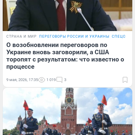
СТРАНА И МИР
ПЕРЕГОВОРЫ РОССИИ И УКРАИНЫ
СПЕЦОПЕР
О возобновлении переговоров по
Украине вновь заговорили, а США
торопят с результатом: что известно о
процессе
9 мая, 2026, 17:35
1 019
3