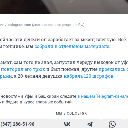
ин / Instagram.com (деятельность запрещена в РФ)
сейчас эти деньги он заработает за месяц влегкую. Всё,
ом гонщике, мы
собрали в отдельном материале
.
амат, сам того не зная, запустил череду выходок от у
н
повторил его трюк
и был пойман, другие
проехались 
ерьми
, а 20-летняя девушка
набрала 120 штрафов
.
 новостями Уфы и Башкирии следите
в нашем Telegram-канал
и будьте в курсе главных событий.
МЫ В СОЦСЕТЯХ
 (347) 286-51-96