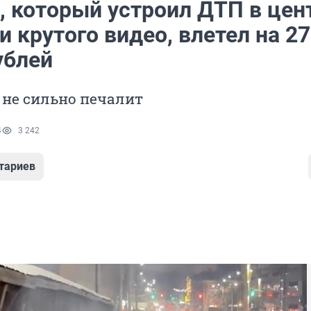
, который устроил ДТП в цен
 крутого видео, влетел на 2
ублей
о не сильно печалит
4
3 242
тариев