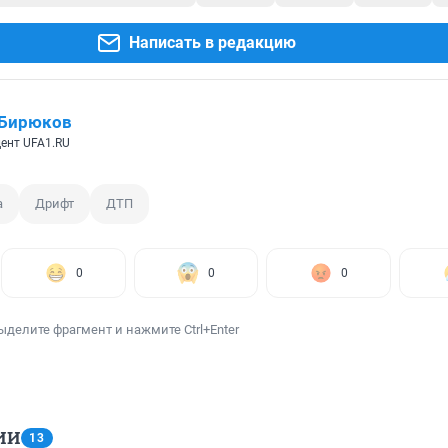
Написать в редакцию
 Бирюков
ент UFA1.RU
а
Дрифт
ДТП
0
0
0
ыделите фрагмент и нажмите Ctrl+Enter
ИИ
13