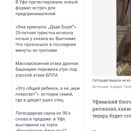
В Уфе протестировали новый
формат встреч для
предпринимателей
«Она крикнула: „Дядя Боря!“»
25-летняя туристка исчезла
ночью у океана во Вьетнаме.
Что произошло в последние
минуты ее пропажи
Массированная атака дронов:
Башкирия пережила утро под
угрозой атаки БПЛА
Ситуация вышла не из
Источник: 
Азамат Талх
«Это общий ребенок, а не „муж
помогает“»: истории семей,
где в декрет ушел отец
Уфимский блоге
рассказал, как
Легендарная сауна из 90-х
теперь будет ст
снова в продаже: в Уфе
выставили на торги
«бандитские» бани за 12