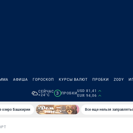
АММА
АФИША
ГОРОСКОП
КУРСЫ ВАЛЮТ
ПРОБКИ
ZODY
И
USD 81,41
СЕЙЧАС
3
ПРОБКИ
+24°C
EUR 94,06
е озеро Башкирии
Все еще нельзя заправлять
ОРТ