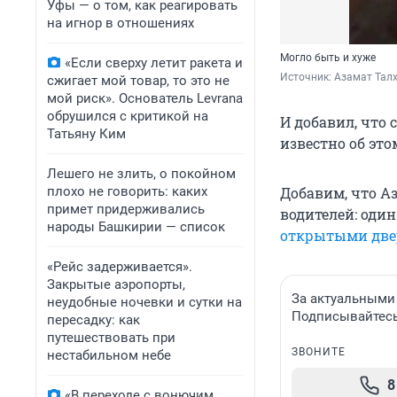
Уфы — о том, как реагировать
на игнор в отношениях
Могло быть и хуже
«Если сверху летит ракета и
Источник: 
Азамат Талх
сжигает мой товар, то это не
мой риск». Основатель Levrana
обрушился с критикой на
И добавил, что 
Татьяну Ким
известно об эт
Лешего не злить, о покойном
плохо не говорить: каких
Добавим, что Аз
примет придерживались
водителей: оди
народы Башкирии — список
открытыми дв
«Рейс задерживается».
Закрытые аэропорты,
За актуальными
неудобные ночевки и сутки на
Подписывайтесь 
пересадку: как
путешествовать при
ЗВОНИТЕ
нестабильном небе
8
«В переходе с вонючим