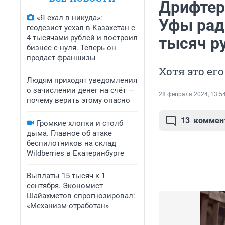
Дрифтер
«Я ехал в никуда»:
Уфы ради
геодезист уехал в Казахстан с
4 тысячами рублей и построил
тысяч р
бизнес с нуля. Теперь он
продает франшизы
Хотя это ег
Людям приходят уведомления
о зачислении денег на счёт —
28 февраля 2024, 13:5
почему верить этому опасно
13
коммен
Громкие хлопки и столб
дыма. Главное об атаке
беспилотников на склад
Wildberries в Екатеринбурге
Выплаты 15 тысяч к 1
сентября. Экономист
Шайахметов спрогнозировал:
«Механизм отработан»