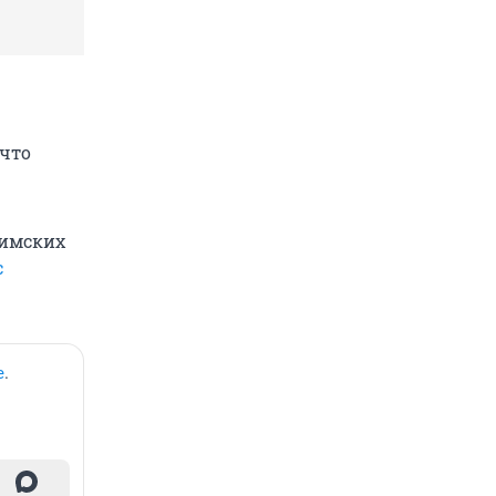
 что
фимских
с
е
.