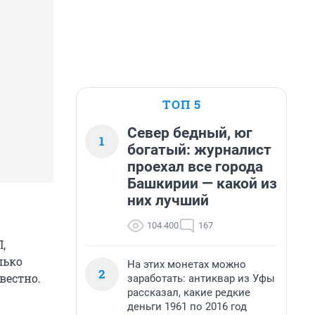
ТОП 5
Север бедный, юг
1
богатый: журналист
проехал все города
Башкирии — какой из
них лучший
104 400
167
,
лько
На этих монетах можно
2
вестно.
заработать: антиквар из Уфы
рассказал, какие редкие
деньги 1961 по 2016 год