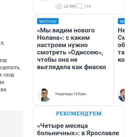
22 599
114
МНЕНИЕ
МНЕНИ
«Мы видим нового
Незва
Нолана»: с каким
Сможе
л.
настроем нужно
обыгр
смотреть «Одиссею»,
татар
чтобы она не
котор
под
выглядела как фиаско
сделать,
и «под
на
 на
Надежда Губарь
РЕКОМЕНДУЕМ
«Четыре месяца
больничных»: в Ярославле