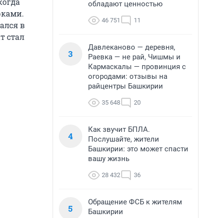
когда
обладают ценностью
рками.
46 751
11
ался в
т стал
Давлеканово — деревня,
3
Раевка — не рай, Чишмы и
Кармаскалы — провинция с
огородами: отзывы на
райцентры Башкирии
35 648
20
Как звучит БПЛА.
4
Послушайте, жители
Башкирии: это может спасти
вашу жизнь
28 432
36
Обращение ФСБ к жителям
5
Башкирии