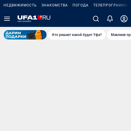
НЕДВИЖИМОСТЬ
ЗНАКОМСТВА
ПОГОДА
ТЕЛЕПРОГРАММА
Кто решает какой будет Уфа?
Мавлиев пр