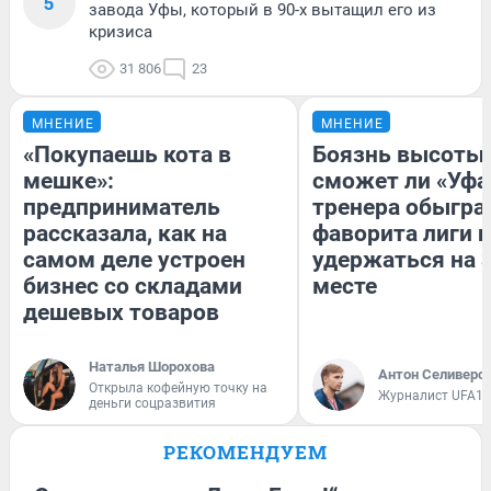
5
завода Уфы, который в 90-х вытащил его из
кризиса
31 806
23
МНЕНИЕ
МНЕНИЕ
«Покупаешь кота в
Боязнь высоты:
мешке»:
сможет ли «Уфа
предприниматель
тренера обыгра
рассказала, как на
фаворита лиги и
самом деле устроен
удержаться на 
бизнес со складами
месте
дешевых товаров
Наталья Шорохова
Антон Селиверс
Открыла кофейную точку на
Журналист UFA1.
деньги соцразвития
РЕКОМЕНДУЕМ