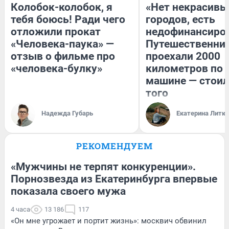
Колобок-колобок, я
«Нет некрасивы
тебя боюсь! Ради чего
городов, есть
отложили прокат
недофинансиро
«Человека-паука» —
Путешественни
отзыв о фильме про
проехали 2000
«человека-булку»
километров по 
машине — стоил
того
Надежда Губарь
Екатерина Литк
РЕКОМЕНДУЕМ
«Мужчины не терпят конкуренции».
Порнозвезда из Екатеринбурга впервые
показала своего мужа
4 часа
13 186
117
«Он мне угрожает и портит жизнь»: москвич обвинил