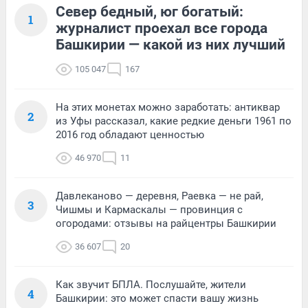
Север бедный, юг богатый:
1
журналист проехал все города
Башкирии — какой из них лучший
105 047
167
На этих монетах можно заработать: антиквар
2
из Уфы рассказал, какие редкие деньги 1961 по
2016 год обладают ценностью
46 970
11
Давлеканово — деревня, Раевка — не рай,
3
Чишмы и Кармаскалы — провинция с
огородами: отзывы на райцентры Башкирии
36 607
20
Как звучит БПЛА. Послушайте, жители
4
Башкирии: это может спасти вашу жизнь