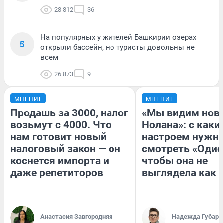
28 812
36
На популярных у жителей Башкирии озерах
5
открыли бассейн, но туристы довольны не
всем
26 873
9
МНЕНИЕ
МНЕНИЕ
Продашь за 3000, налог
«Мы видим нов
возьмут с 4000. Что
Нолана»: с каки
нам готовит новый
настроем нужн
налоговый закон — он
смотреть «Одис
коснется импорта и
чтобы она не
даже репетиторов
выглядела как 
Анастасия Завгородняя
Надежда Губарь