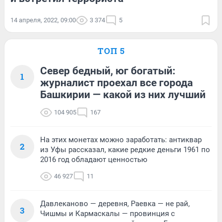
14 апреля, 2022, 09:00
3 374
5
ТОП 5
Север бедный, юг богатый:
1
журналист проехал все города
Башкирии — какой из них лучший
104 905
167
На этих монетах можно заработать: антиквар
2
из Уфы рассказал, какие редкие деньги 1961 по
2016 год обладают ценностью
46 927
11
Давлеканово — деревня, Раевка — не рай,
3
Чишмы и Кармаскалы — провинция с