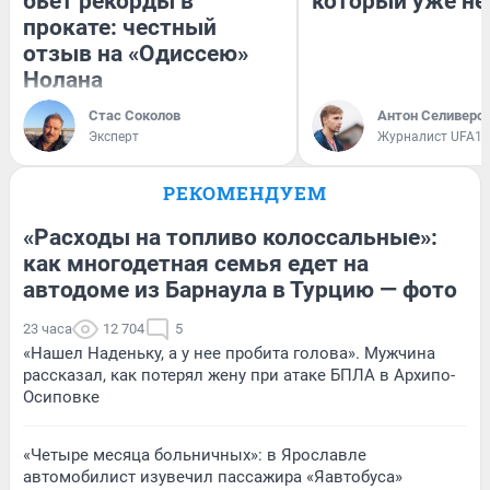
бьет рекорды в
который уже не
прокате: честный
отзыв на «Одиссею»
Нолана
Стас Соколов
Антон Селиверс
Эксперт
Журналист UFA1.
РЕКОМЕНДУЕМ
«Расходы на топливо колоссальные»:
как многодетная семья едет на
автодоме из Барнаула в Турцию — фото
23 часа
12 704
5
«Нашел Наденьку, а у нее пробита голова». Мужчина
рассказал, как потерял жену при атаке БПЛА в Архипо-
Осиповке
«Четыре месяца больничных»: в Ярославле
автомобилист изувечил пассажира «Яавтобуса»