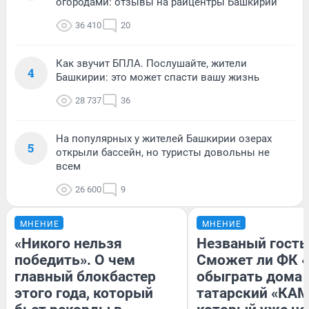
огородами: отзывы на райцентры Башкирии
36 410
20
Как звучит БПЛА. Послушайте, жители
4
Башкирии: это может спасти вашу жизнь
28 737
36
На популярных у жителей Башкирии озерах
5
открыли бассейн, но туристы довольны не
всем
26 600
9
МНЕНИЕ
МНЕНИЕ
«Никого нельзя
Незваный гость
победить». О чем
Сможет ли ФК 
главный блокбастер
обыграть дома
этого года, который
татарский «КАМ