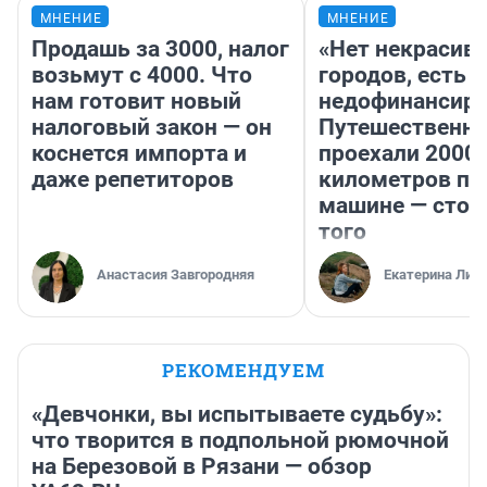
МНЕНИЕ
МНЕНИЕ
Продашь за 3000, налог
«Нет некрасив
возьмут с 4000. Что
городов, есть
нам готовит новый
недофинансиро
налоговый закон — он
Путешественн
коснется импорта и
проехали 2000
даже репетиторов
километров по 
машине — стои
того
Анастасия Завгородняя
Екатерина Лит
РЕКОМЕНДУЕМ
«Девчонки, вы испытываете судьбу»:
что творится в подпольной рюмочной
на Березовой в Рязани — обзор