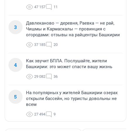
47 157
11
Давлеканово — деревня, Раевка — не рай,
3
Чишмы и Кармаскалы — провинция с
огородами: отзывы на райцентры Башкирии
37 185
20
Как звучит БПЛА. Послушайте, жители
4
Башкирии: это может спасти вашу жизнь
29 082
36
На популярных у жителей Башкирии озерах
5
открыли бассейн, но туристы довольны не
всем
27 494
9