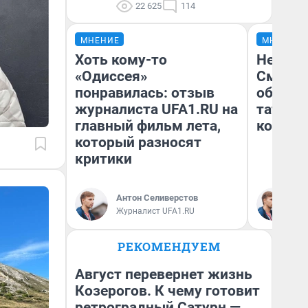
22 625
114
МНЕНИЕ
МНЕНИЕ
Хоть кому-то
Незван
«Одиссея»
Сможет
понравилась: отзыв
обыгра
журналиста UFA1.RU на
татарс
главный фильм лета,
которы
который разносят
критики
Антон Селиверстов
Ан
Журналист UFA1.RU
Жу
РЕКОМЕНДУЕМ
Август перевернет жизнь
Козерогов. К чему готовит
ретроградный Сатурн —