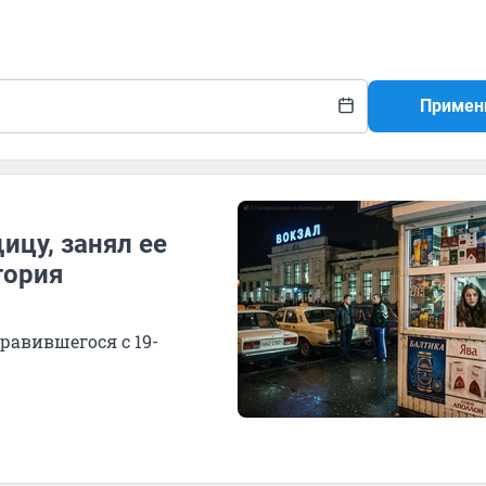
Примен
ицу, занял ее
тория
равившегося с 19-