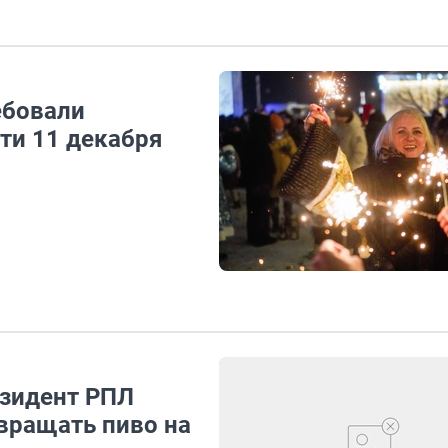
ебовали
сти 11 декабря
езидент РПЛ
звращать пиво на