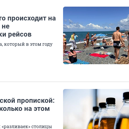
то происходит на
 не
ки рейсов
, который в этом году
ской пропиской:
колько на этом
й «разливаек» столицы