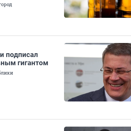
город
ии подписал
вным гигантом
блики