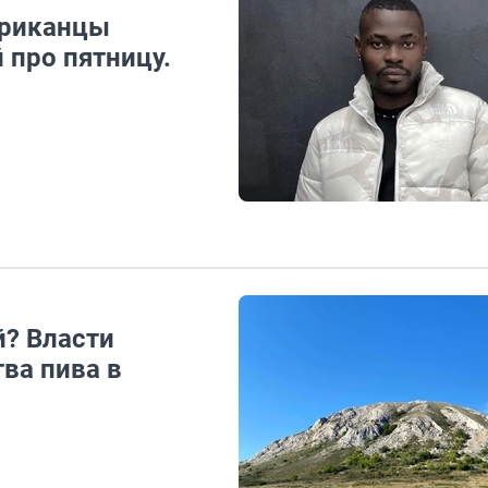
фриканцы
 про пятницу.
? Власти
ва пива в