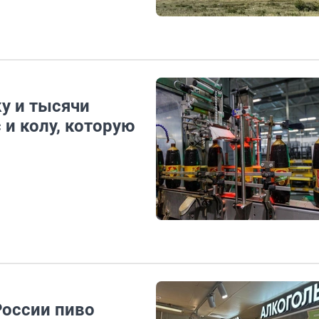
у и тысячи
 и колу, которую
России пиво