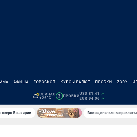
АММА
АФИША
ГОРОСКОП
КУРСЫ ВАЛЮТ
ПРОБКИ
ZODY
И
USD 81,41
СЕЙЧАС
3
ПРОБКИ
+26°C
EUR 94,06
е озеро Башкирии
Все еще нельзя заправлять