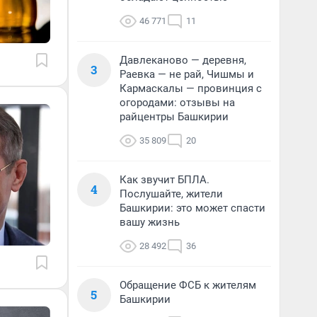
46 771
11
Давлеканово — деревня,
3
Раевка — не рай, Чишмы и
Кармаскалы — провинция с
огородами: отзывы на
райцентры Башкирии
35 809
20
Как звучит БПЛА.
4
Послушайте, жители
Башкирии: это может спасти
вашу жизнь
28 492
36
Обращение ФСБ к жителям
5
Башкирии