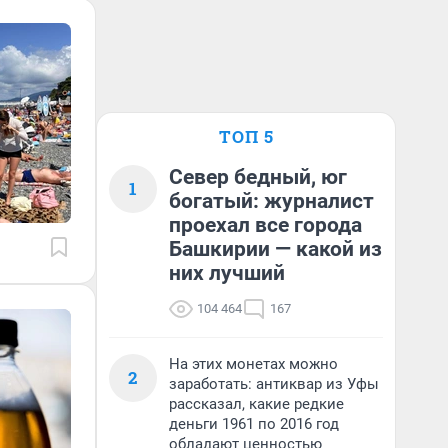
ТОП 5
Север бедный, юг
1
богатый: журналист
проехал все города
Башкирии — какой из
них лучший
104 464
167
На этих монетах можно
2
заработать: антиквар из Уфы
рассказал, какие редкие
деньги 1961 по 2016 год
обладают ценностью