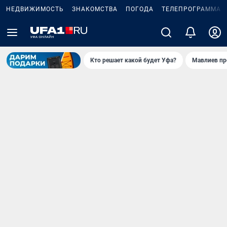
НЕДВИЖИМОСТЬ
ЗНАКОМСТВА
ПОГОДА
ТЕЛЕПРОГРАММА
Кто решает какой будет Уфа?
Мавлиев пр