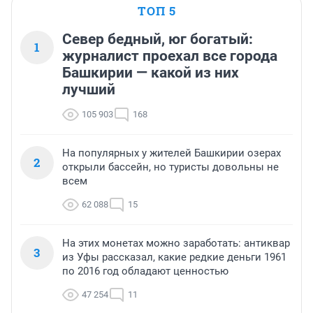
ТОП 5
Север бедный, юг богатый:
1
журналист проехал все города
Башкирии — какой из них
лучший
105 903
168
На популярных у жителей Башкирии озерах
2
открыли бассейн, но туристы довольны не
всем
62 088
15
На этих монетах можно заработать: антиквар
3
из Уфы рассказал, какие редкие деньги 1961
по 2016 год обладают ценностью
47 254
11