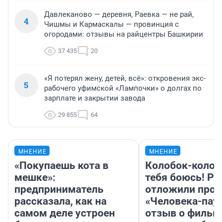
Давлеканово — деревня, Раевка — не рай,
4
Чишмы и Кармаскалы — провинция с
огородами: отзывы на райцентры Башкирии
37 435
20
«Я потерял жену, детей, всё»: откровения экс-
5
рабочего уфимской «Лампочки» о долгах по
зарплате и закрытии завода
29 855
64
МНЕНИЕ
МНЕНИЕ
«Покупаешь кота в
Колобок-колобо
мешке»:
тебя боюсь! Ра
предприниматель
отложили прок
рассказала, как на
«Человека-пау
самом деле устроен
отзыв о фильм