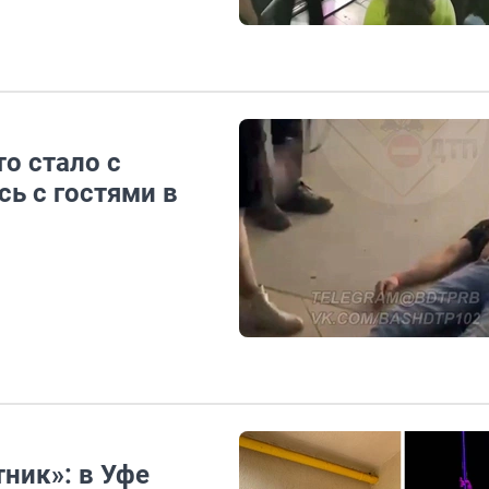
о стало с
ь с гостями в
тник»: в Уфе