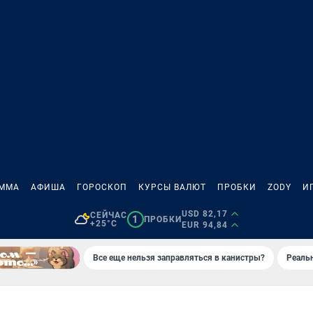
АММА
АФИША
ГОРОСКОП
КУРСЫ ВАЛЮТ
ПРОБКИ
ZODY
И
USD 82,17
СЕЙЧАС
1
ПРОБКИ
+25°C
EUR 94,84
Все еще нельзя заправляться в канистры?
Реаль