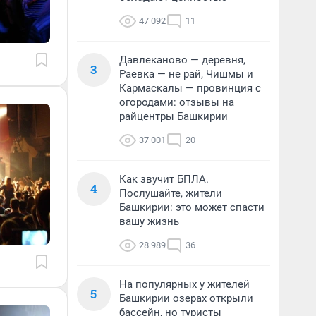
47 092
11
Давлеканово — деревня,
3
Раевка — не рай, Чишмы и
Кармаскалы — провинция с
огородами: отзывы на
райцентры Башкирии
37 001
20
Как звучит БПЛА.
4
Послушайте, жители
Башкирии: это может спасти
вашу жизнь
28 989
36
На популярных у жителей
5
Башкирии озерах открыли
бассейн, но туристы