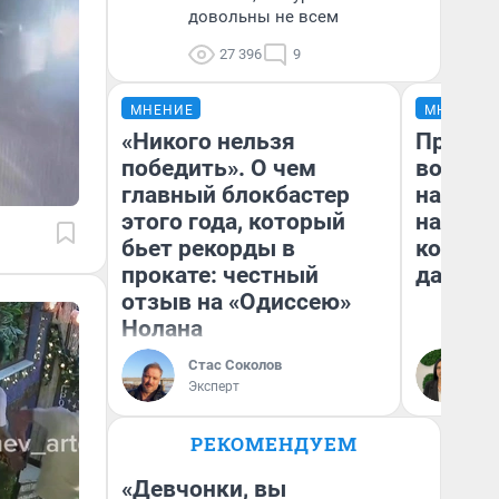
довольны не всем
27 396
9
МНЕНИЕ
МНЕНИЕ
«Никого нельзя
Продаш
победить». О чем
возьмут
главный блокбастер
нам го
этого года, который
налого
бьет рекорды в
коснет
прокате: честный
даже р
отзыв на «Одиссею»
Нолана
Стас Соколов
Ан
Эксперт
РЕКОМЕНДУЕМ
«Девчонки, вы