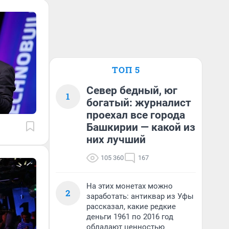
ТОП 5
Север бедный, юг
1
богатый: журналист
проехал все города
Башкирии — какой из
них лучший
105 360
167
На этих монетах можно
2
заработать: антиквар из Уфы
рассказал, какие редкие
деньги 1961 по 2016 год
обладают ценностью