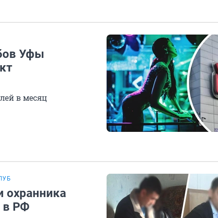
бов Уфы
кт
лей в месяц
ЛУБ
и охранника
 в РФ