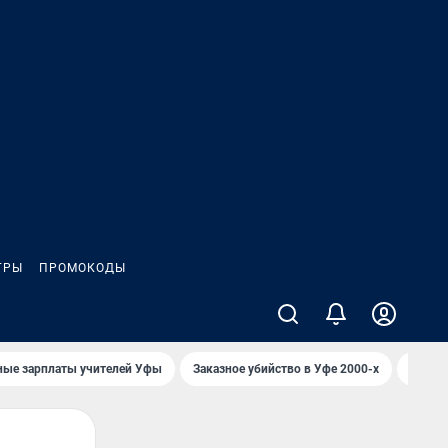
ГРЫ
ПРОМОКОДЫ
ные зарплаты учителей Уфы
Заказное убийство в Уфе 2000-х
Каким