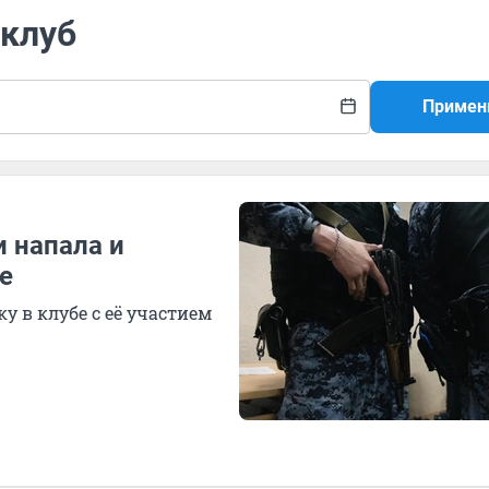
 клуб
Примен
 напала и
е
у в клубе с её участием