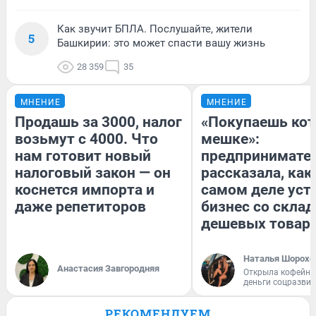
Как звучит БПЛА. Послушайте, жители
5
Башкирии: это может спасти вашу жизнь
28 359
35
МНЕНИЕ
МНЕНИЕ
Продашь за 3000, налог
«Покупаешь кот
возьмут с 4000. Что
мешке»:
нам готовит новый
предпринимате
налоговый закон — он
рассказала, как
коснется импорта и
самом деле уст
даже репетиторов
бизнес со скла
дешевых товар
Наталья Шорохо
Анастасия Завгородняя
Открыла кофейну
деньги соцразви
РЕКОМЕНДУЕМ