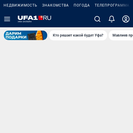
НЕДВИЖИМОСТЬ
ЗНАКОМСТВА
ПОГОДА
ТЕЛЕПРОГРАММА
Кто решает какой будет Уфа?
Мавлиев пр