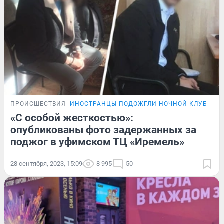
ПРОИСШЕСТВИЯ
ИНОСТРАНЦЫ ПОДОЖГЛИ НОЧНОЙ КЛУБ
ПО
«С особой жесткостью»:
опубликованы фото задержанных за
поджог в уфимском ТЦ «Иремель»
28 сентября, 2023, 15:09
8 995
50