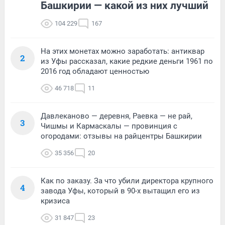
Башкирии — какой из них лучший
104 229
167
На этих монетах можно заработать: антиквар
2
из Уфы рассказал, какие редкие деньги 1961 по
2016 год обладают ценностью
46 718
11
Давлеканово — деревня, Раевка — не рай,
3
Чишмы и Кармаскалы — провинция с
огородами: отзывы на райцентры Башкирии
35 356
20
Как по заказу. За что убили директора крупного
4
завода Уфы, который в 90-х вытащил его из
кризиса
31 847
23