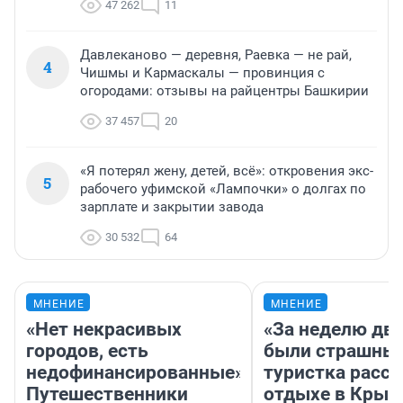
47 262
11
Давлеканово — деревня, Раевка — не рай,
4
Чишмы и Кармаскалы — провинция с
огородами: отзывы на райцентры Башкирии
37 457
20
«Я потерял жену, детей, всё»: откровения экс-
5
рабочего уфимской «Лампочки» о долгах по
зарплате и закрытии завода
30 532
64
МНЕНИЕ
МНЕНИЕ
«Нет некрасивых
«За неделю две
городов, есть
были страшные
недофинансированные».
туристка расск
Путешественники
отдыхе в Крым