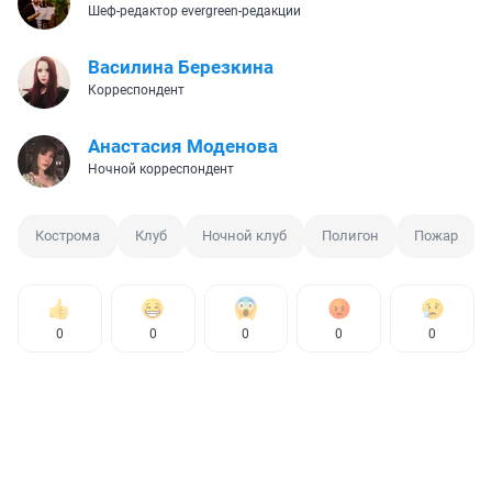
Шеф-редактор evergreen-редакции
Василина Березкина
Корреспондент
Анастасия Моденова
Ночной корреспондент
Кострома
Клуб
Ночной клуб
Полигон
Пожар
0
0
0
0
0