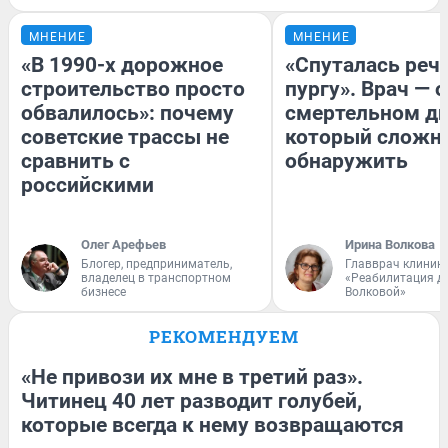
МНЕНИЕ
МНЕНИЕ
«В 1990-х дорожное
«Спуталась речь
строительство просто
пургу». Врач — о
обвалилось»: почему
смертельном ди
советские трассы не
который сложн
сравнить с
обнаружить
российскими
Олег Арефьев
Ирина Волкова
Блогер, предприниматель,
Главврач клиник
владелец в транспортном
«Реабилитация д
бизнесе
Волковой»
РЕКОМЕНДУЕМ
«Не привози их мне в третий раз».
Читинец 40 лет разводит голубей,
которые всегда к нему возвращаются