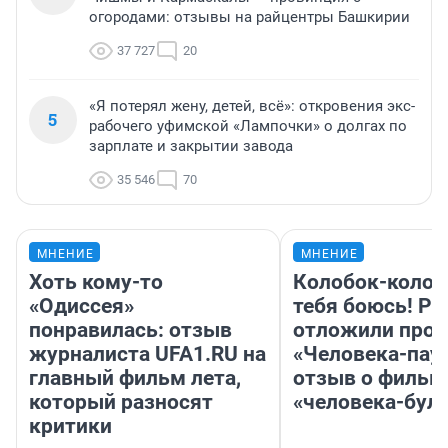
огородами: отзывы на райцентры Башкирии
37 727
20
«Я потерял жену, детей, всё»: откровения экс-
5
рабочего уфимской «Лампочки» о долгах по
зарплате и закрытии завода
35 546
70
МНЕНИЕ
МНЕНИЕ
Хоть кому-то
Колобок-колобо
«Одиссея»
тебя боюсь! Ра
понравилась: отзыв
отложили прок
журналиста UFA1.RU на
«Человека-пау
главный фильм лета,
отзыв о фильм
который разносят
«человека-бул
критики