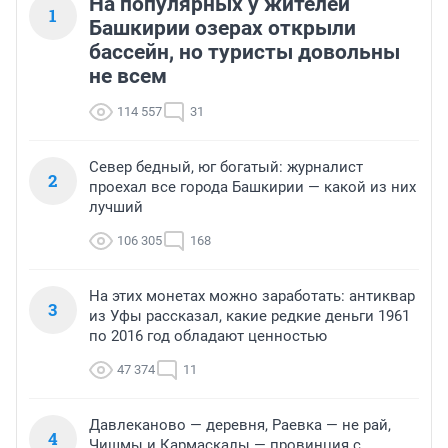
На популярных у жителей
1
Башкирии озерах открыли
бассейн, но туристы довольны
не всем
114 557
31
Север бедный, юг богатый: журналист
2
проехал все города Башкирии — какой из них
лучший
106 305
168
На этих монетах можно заработать: антиквар
3
из Уфы рассказал, какие редкие деньги 1961
по 2016 год обладают ценностью
47 374
11
Давлеканово — деревня, Раевка — не рай,
4
Чишмы и Кармаскалы — провинция с