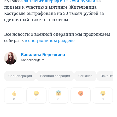
Кузбасса
заплатит штраф 60 тысяч рублей
за
призыв к участию в митинге. Жительница
Костромы оштрафована на 30 тысяч рублей за
одиночный пикет с плакатом.
Все новости о военной операции мы продолжаем
собирать
в специальном разделе
.
Василина Березкина
Корреспондент
Спецоперация
Военная операция
Санкции
Закрытие
0
0
0
0
0