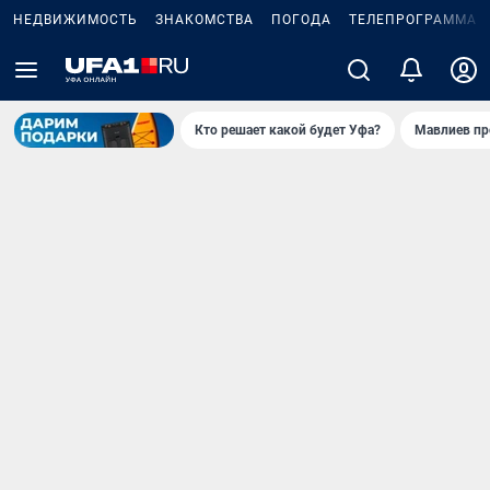
НЕДВИЖИМОСТЬ
ЗНАКОМСТВА
ПОГОДА
ТЕЛЕПРОГРАММА
Кто решает какой будет Уфа?
Мавлиев пр