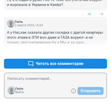
и воровали в Украине-в Киеве?.
+0
–0
Гость
2 марта 2024, 15:24
А у Нас,как сказала другая соседка с другой квартиры 
этого этажа-а ЭТИ вон даже и ГАЗА воруют- и не 
только свет-напряжение.Ну а Мы и за одно 
загородились рядом с лифтом-почти прихватив и 
+0
–0
ЛИФТ,сказала соседка-Чувашка.Дим район,напротив 
ДОМА двух этажную № 40.
Читать все комментарии
Гость
Отправить
Войти