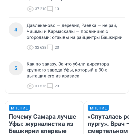
37 210
13
Давлеканово — деревня, Раевка — не рай,
4
Чишмы и Кармаскалы — провинция с
огородами: отзывы на райцентры Башкирии
32 638
20
Как по заказу. За что убили директора
5
крупного завода Уфы, который в 90-х
вытащил его из кризиса
31 576
23
МНЕНИЕ
МНЕНИЕ
Почему Самара лучше
«Спуталась реч
Уфы: журналистка из
пургу». Врач — 
Башкирии впервые
смертельном д