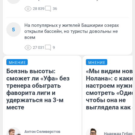
28 839
36
На популярных у жителей Башкирии озерах
5
открыли бассейн, но туристы довольны не
всем
27 031
9
МНЕНИЕ
МНЕНИЕ
Боязнь высоты:
«Мы видим нов
сможет ли «Уфа» без
Нолана»: с каки
тренера обыграть
настроем нужн
фаворита лиги и
смотреть «Одис
удержаться на 3-м
чтобы она не
месте
выглядела как 
Антон Селиверстов
Надежда Губарь