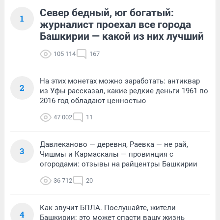
Север бедный, юг богатый:
1
журналист проехал все города
Башкирии — какой из них лучший
105 114
167
На этих монетах можно заработать: антиквар
2
из Уфы рассказал, какие редкие деньги 1961 по
2016 год обладают ценностью
47 002
11
Давлеканово — деревня, Раевка — не рай,
3
Чишмы и Кармаскалы — провинция с
огородами: отзывы на райцентры Башкирии
36 712
20
Как звучит БПЛА. Послушайте, жители
4
Башкирии: это может спасти вашу жизнь