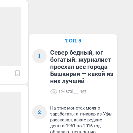
ТОП 5
Север бедный, юг
1
богатый: журналист
проехал все города
Башкирии — какой из
них лучший
104 870
167
На этих монетах можно
2
заработать: антиквар из Уфы
рассказал, какие редкие
деньги 1961 по 2016 год
обладают ценностью