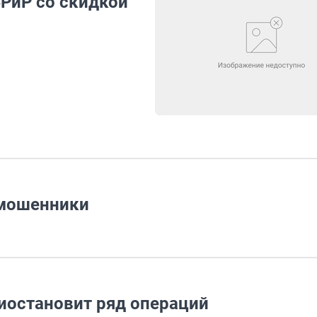
БРиР со скидкой
-мошенники
риостановит ряд операций