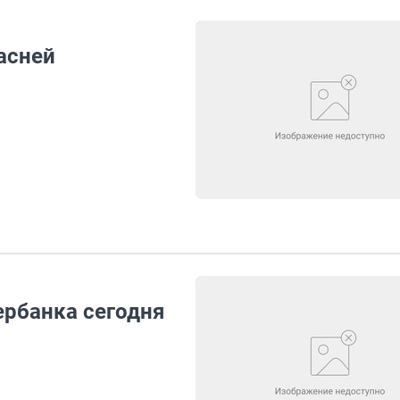
асней
ербанка сегодня