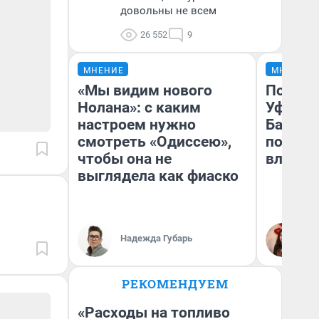
довольны не всем
26 552
9
МНЕНИЕ
МНЕНИЕ
«Мы видим нового
Почему
Нолана»: с каким
Уфы: ж
настроем нужно
Башкир
смотреть «Одиссею»,
побыва
чтобы она не
влюбил
выглядела как фиаско
Надежда Губарь
На
РЕКОМЕНДУЕМ
«Расходы на топливо