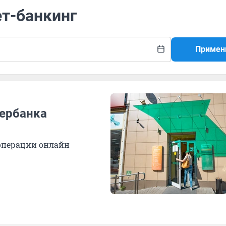
ет-банкинг
Примен
бербанка
 операции онлайн