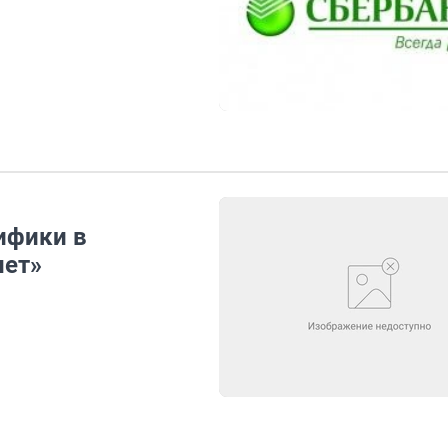
ифики в
нет»