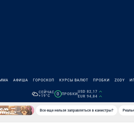
АММА
АФИША
ГОРОСКОП
КУРСЫ ВАЛЮТ
ПРОБКИ
ZODY
И
USD 82,17
СЕЙЧАС
0
ПРОБКИ
+19°C
EUR 94,84
Все еще нельзя заправляться в канистры?
Реаль