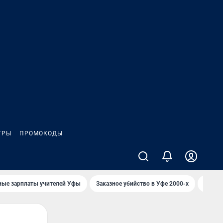
ГРЫ
ПРОМОКОДЫ
ные зарплаты учителей Уфы
Заказное убийство в Уфе 2000-х
Каким