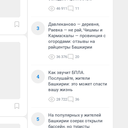
46 911
11
Давлеканово — деревня,
3
Раевка — не рай, Чишмы и
Кармаскалы — провинция с
огородами: отзывы на
райцентры Башкирии
36 376
20
Как звучит БПЛА.
4
Послушайте, жители
Башкирии: это может спасти
вашу жизнь
28 722
36
На популярных у жителей
5
Башкирии озерах открыли
бассейн, но туристы