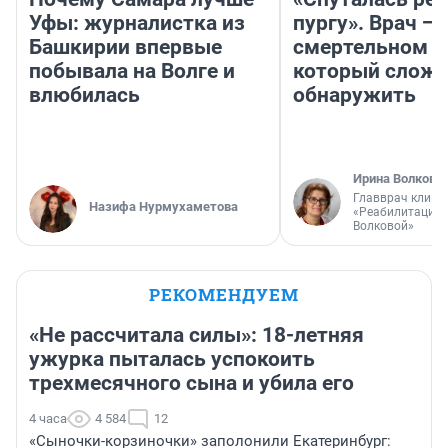
Уфы: журналистка из
пургу». Врач — 
Башкирии впервые
смертельном д
побывала на Волге и
который слож
влюбилась
обнаружить
Ирина Волкова
Главврач клини
Назифа Нурмухаметова
«Реабилитация 
Волковой»
РЕКОМЕНДУЕМ
«Не рассчитала силы»: 18-летняя
ужурка пыталась успокоить
трехмесячного сына и убила его
4 часа
4 584
12
«Сыночки-корзиночки» заполонили Екатеринбург: