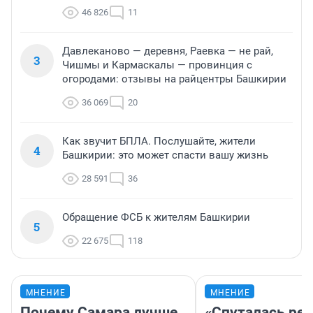
46 826
11
Давлеканово — деревня, Раевка — не рай,
3
Чишмы и Кармаскалы — провинция с
огородами: отзывы на райцентры Башкирии
36 069
20
Как звучит БПЛА. Послушайте, жители
4
Башкирии: это может спасти вашу жизнь
28 591
36
Обращение ФСБ к жителям Башкирии
5
22 675
118
МНЕНИЕ
МНЕНИЕ
Почему Самара лучше
«Спуталась реч