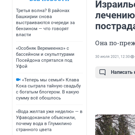
Израиль
Третья волна? В районах
лечению
Башкирии снова
выстраиваются очереди за
пострада
бензином — что говорят
власти
Она по-пре
«Особняк Веремеенко» с
бассейном и скульптурами
30 июля 2021, 12:30
Посейдона спрятался под
Уфой
Написать
«Теперь мы семья!» Клава
Кока сыграла тайную свадьбу
с богатым блогером. В какую
сумму всё обошлось
«Вода желтая уже неделю» — в
Уфаводоканале объяснили,
почему вода в Глумилино
странного цвета