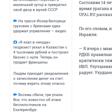
Состояние 14-л
маленький хутор и превратил
время урагана в
свой двор в музей СССР
UFA1.RU расска
На трассе Инзер-Белорецк
грузовик с бревнами едва
По его словам,
удержал управление — видео
Израиля.
«Я ехал в никуда»:
геодезист уехал в Казахстан с
— Я вчера с ма
4 тысячами рублей и построил
РДКБ правильно
бизнес с нуля. Теперь он
критически тяж
продает франшизы
ИВЛ. Улучшений 
радует. Ухудше
Людям приходят уведомления
о зачислении денег на счет:
почему верить этому опасно
Восемь сбили, три упали.
Все, что известно об атаке
беспилотников на
Екатеринбург