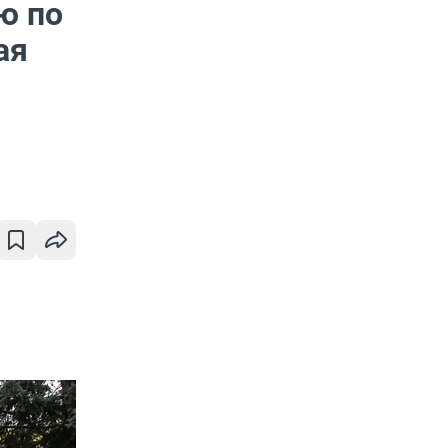
ю по
ая