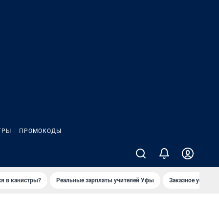
ГРЫ
ПРОМОКОДЫ
ся в канистры?
Реальные зарплаты учителей Уфы
Заказное убийств