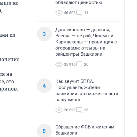
обладают ценностью
ыши во
,
46 803
11
Давлеканово — деревня,
3
ами из
Раевка — не рай, Чишмы и
Кармаскалы — провинция с
огородами: отзывы на
райцентры Башкирии
значение
35 916
20
ся на
е, это
Как звучит БПЛА.
4
Послушайте, жители
арипов.
Башкирии: это может спасти
вашу жизнь
28 529
36
Обращение ФСБ к жителям
5
Башкирии