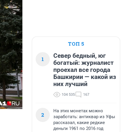
ТОП 5
Север бедный, юг
1
богатый: журналист
проехал все города
Башкирии — какой из
них лучший
104 535
167
На этих монетах можно
2
заработать: антиквар из Уфы
рассказал, какие редкие
деньги 1961 по 2016 год