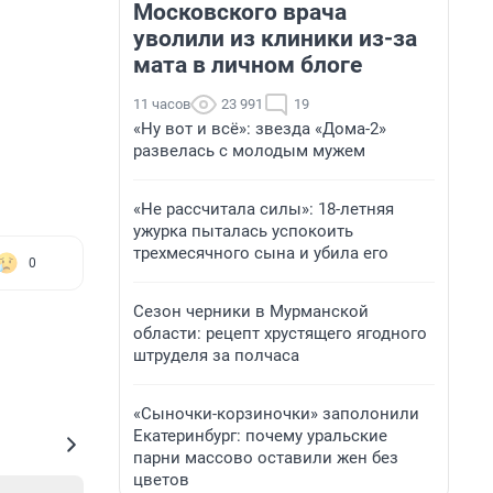
Московского врача
уволили из клиники из-за
мата в личном блоге
11 часов
23 991
19
«Ну вот и всё»: звезда «Дома-2»
развелась с молодым мужем
«Не рассчитала силы»: 18-летняя
ужурка пыталась успокоить
трехмесячного сына и убила его
0
Сезон черники в Мурманской
области: рецепт хрустящего ягодного
штруделя за полчаса
«Сыночки-корзиночки» заполонили
Екатеринбург: почему уральские
парни массово оставили жен без
цветов