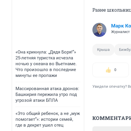
Ранее школьни
Марк Ко
Журналист
Крыша
Бижбу
«Она крикнула: „Дядя Боря!“»
25-летняя туристка исчезла
ночью у океана во Вьетнаме.
Что произошло в последние
0
минуты ее пропажи
Увидели опечатку? В
Массированная атака дронов:
Башкирия пережила утро под
угрозой атаки БПЛА
«Это общий ребенок, а не „муж
КОММЕНТАР
помогает“»: истории семей,
где в декрет ушел отец