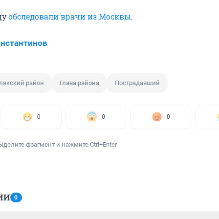
цу
обследовали врачи из Москвы
.
нстантинов
лякский район
Глава района
Пострадавший
0
0
0
ыделите фрагмент и нажмите Ctrl+Enter
ИИ
0