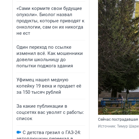
«Сами кормите свои будущие
опухоли». Биолог назвал
продукты, которые приводят к
онкологии, сам он их никогда
не ест
Один переход по ссылке
изменил всё. Как мошенники
довели школьницу до
попытки поджога здания
Уфимец нашел медную
копейку 19 века и продает её
за 150 тысяч рублей
За какие публикации в
соцсетях вас уволят с работы:
список
Сейчас пострадавшая 
Источник: 
Тимур Шари
С детства грезил о ГАЗ-24:
автоплюшкин переехал в