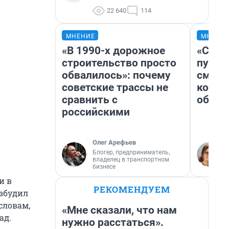
22 640
114
МНЕНИЕ
МНЕНИ
«В 1990-х дорожное
«Спут
строительство просто
пургу»
обвалилось»: почему
смерт
советские трассы не
котор
сравнить с
обнар
российскими
Олег Арефьев
Блогер, предприниматель,
владелец в транспортном
бизнесе
и в
РЕКОМЕНДУЕМ
озбудил
словам,
«Мне сказали, что нам
ад.
нужно расстаться».