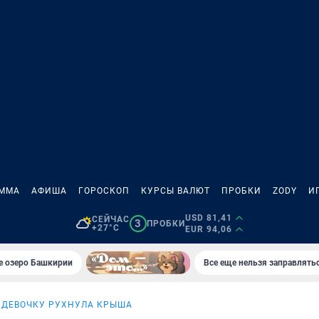
АММА
АФИША
ГОРОСКОП
КУРСЫ ВАЛЮТ
ПРОБКИ
ZODY
И
USD 81,41
СЕЙЧАС
3
ПРОБКИ
+27°C
EUR 94,06
е озеро Башкирии
Все еще нельзя заправлять
 ДЕВОЧКУ РУХНУЛА КРЫША