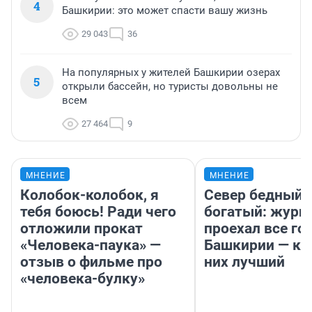
4
Башкирии: это может спасти вашу жизнь
29 043
36
На популярных у жителей Башкирии озерах
5
открыли бассейн, но туристы довольны не
всем
27 464
9
МНЕНИЕ
МНЕНИЕ
Колобок-колобок, я
Север бедный,
тебя боюсь! Ради чего
богатый: журн
отложили прокат
проехал все го
«Человека-паука» —
Башкирии — ка
отзыв о фильме про
них лучший
«человека-булку»