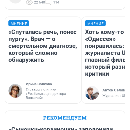
22 640
114
МНЕНИЕ
МНЕНИЕ
«Спуталась речь, понес
Хоть кому-то
пургу». Врач — о
«Одиссея»
смертельном диагнозе,
понравилась: 
который сложно
журналиста UF
обнаружить
главный фильм
который разно
критики
Ирина Волкова
Главврач клиники
Антон Селивер
«Реабилитация доктора
Журналист UFA1
Волковой»
РЕКОМЕНДУЕМ
«Сыночки-корзиночки» заполонили