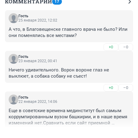
КОММЕНТАРИИ
17
Гость
25 января 2022, 12:02
А что, в Благовещенске главного врача не было? Или 
они поменялись все местами?
+0
–0
Гость
23 января 2022, 00:41
Ничего удивительного. Ворон вороне глаз не 
выклюет, а собака собаку не съест!
+0
–0
Гость
22 января 2022, 14:06
Еще в советские времена мединститут был самым 
коррумпированным вузом башкирии, и в наше время 
изменений нет.Сравнить если сайт приемной 
медунивера или авиационного вдумчивый сразу 
+0
–0
увидет отличия.