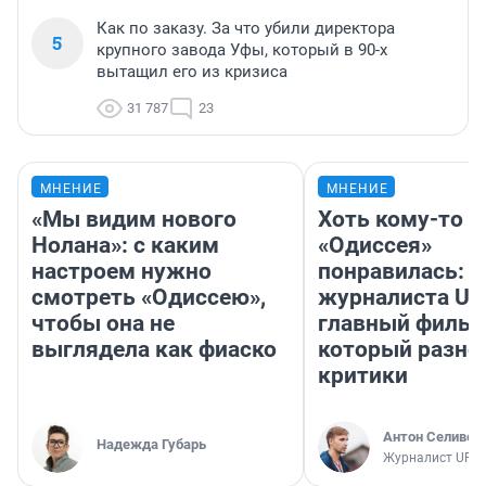
Как по заказу. За что убили директора
5
крупного завода Уфы, который в 90-х
вытащил его из кризиса
31 787
23
МНЕНИЕ
МНЕНИЕ
«Мы видим нового
Хоть кому-то
Нолана»: с каким
«Одиссея»
настроем нужно
понравилась: 
смотреть «Одиссею»,
журналиста UF
чтобы она не
главный фильм
выглядела как фиаско
который разно
критики
Антон Селивер
Надежда Губарь
Журналист UFA1