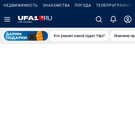
НЕДВИЖИМОСТЬ
ЗНАКОМСТВА
ПОГОДА
ТЕЛЕПРОГРАММА
Кто решает какой будет Уфа?
Мавлиев пр