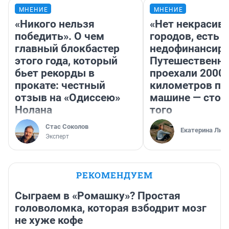
МНЕНИЕ
МНЕНИЕ
«Никого нельзя
«Нет некрасив
победить». О чем
городов, есть
главный блокбастер
недофинансиро
этого года, который
Путешественн
бьет рекорды в
проехали 2000
прокате: честный
километров по 
отзыв на «Одиссею»
машине — стои
Нолана
того
Стас Соколов
Екатерина Лит
Эксперт
РЕКОМЕНДУЕМ
Сыграем в «Ромашку»? Простая
головоломка, которая взбодрит мозг
не хуже кофе