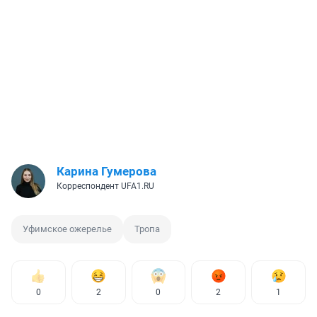
Карина Гумерова
Корреспондент UFA1.RU
Уфимское ожерелье
Тропа
0
2
0
2
1