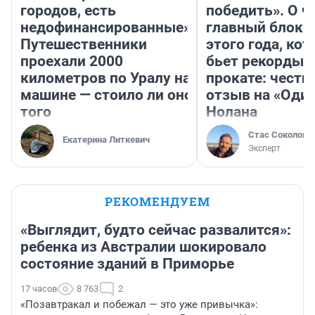
городов, есть
победить». О ч
недофинансированные».
главный блокб
Путешественники
этого года, ко
проехали 2000
бьет рекорды 
километров по Уралу на
прокате: честн
машине — стоило ли оно
отзыв на «Оди
того
Нолана
Стас Соколов
Екатерина Литкевич
Эксперт
РЕКОМЕНДУЕМ
«Выглядит, будто сейчас развалится»:
ребенка из Австралии шокировало
состояние зданий в Приморье
17 часов
8 763
2
«Позавтракал и побежал — это уже привычка»: