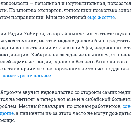
олеваемости — печальная и неутешительная, показате
ти. По мнению экспертов, чиновники несколько запоз
этом направлении. Мнение жителей
еще жестче
.
ии Радий Хабиров, который выпустил соответствующ
м ужесточении, на этой неделе должен был предстать
 подали коллективный иск жители Уфы, недовольные те
акцинации. Хабиров на заседание не явился, отправи
елей администрации, однако и без него было на кого
все-таки врачи его распоряжение не только поддержал
твовать решительнее
.
сё громче звучит недовольство со стороны самих медик
ся на митинг, а теперь вот еще и в сибайской больни
роблем. Местный главврач, по словам работников,
сов
дение
, а пациенты из-за этого часто не могут дождать
омощи.