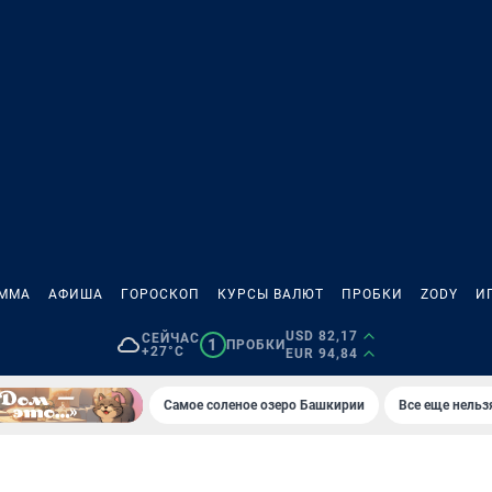
АММА
АФИША
ГОРОСКОП
КУРСЫ ВАЛЮТ
ПРОБКИ
ZODY
И
USD 82,17
СЕЙЧАС
1
ПРОБКИ
+27°C
EUR 94,84
Самое соленое озеро Башкирии
Все еще нельз