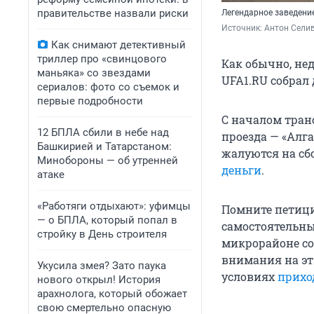
правительстве назвали риски
Легендарное заведени
Источник: 
Антон Сели
Как снимают детективный
триллер про «свинцового
Как обычно, нед
маньяка» со звездами
UFA1.RU собрал 
сериалов: фото со съемок и
первые подробности
С началом тран
12 БПЛА сбили в небе над
проезда — «Алг
Башкирией и Татарстаном:
жалуются на сб
Минобороны — об утренней
деньги
.
атаке
«Работяги отдыхают»: уфимцы
Помните петици
— о БПЛА, который попал в
самостоятельны
стройку в День строителя
микрорайоне со
внимания на эт
Укусила змея? Зато паука
условиях
прихо
нового открыл! История
арахнолога, который обожает
свою смертельно опасную