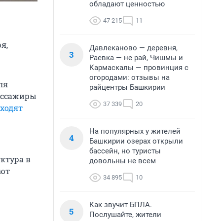
обладают ценностью
47 215
11
я,
Давлеканово — деревня,
3
Раевка — не рай, Чишмы и
Кармаскалы — провинция с
огородами: отзывы на
ля
райцентры Башкирии
пассажиры
37 339
20
уходят
На популярных у жителей
4
Башкирии озерах открыли
бассейн, но туристы
ктура в
довольны не всем
ают
34 895
10
Как звучит БПЛА.
5
Послушайте, жители