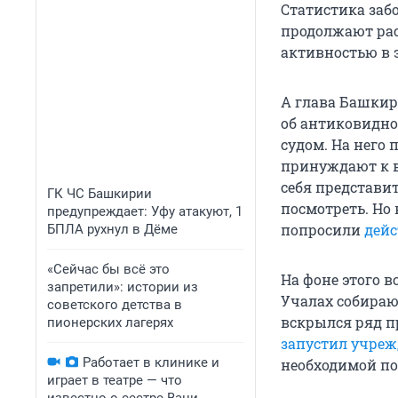
Статистика заб
продолжают рас
активностью в 
А глава Башкир
об антиковидно
судом. На него
принуждают к в
себя представит
ГК ЧС Башкирии
посмотреть. Но 
предупреждает: Уфу атакуют, 1
попросили
дейс
БПЛА рухнул в Дёме
«Сейчас бы всё это
На фоне этого в
запретили»: истории из
Учалах собирают
советского детства в
вскрылся ряд п
пионерских лагерях
запустил учреж
Работает в клинике и
необходимой п
играет в театре — что