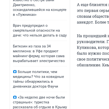
известно о сестре Вани
А еще близятся
Дмитриенко,
оскандалившейся на концерте
это первая серь
в «Лужниках»
словам обществ
анекдот. Более 
Врач предупредил о
смертельной опасности на
даче: что нельзя делать в саду
На прошедшей н
руководители. 
Биткоин из газа за 34
Куликова, кото
миллиона: в Уфе продают
было нужно посл
майнинг-ферму, которая сама
свое политическ
вырабатывает электричество
обновление. Ке
Больше политики, чем
медицины? Что за ковидные
тайны обнаружились в
дневниках доктора Фаучи
«За неделю две ночи были
страшные»: туристка
рассказала об отдыхе в Крыму