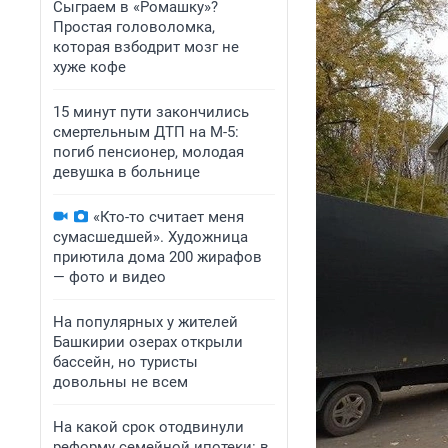
Сыграем в «Ромашку»?
Простая головоломка,
которая взбодрит мозг не
хуже кофе
15 минут пути закончились
смертельным ДТП на М-5:
погиб пенсионер, молодая
девушка в больнице
«Кто-то считает меня
сумасшедшей». Художница
приютила дома 200 жирафов
— фото и видео
На популярных у жителей
Башкирии озерах открыли
бассейн, но туристы
довольны не всем
На какой срок отодвинули
реформу семейной ипотеки: в