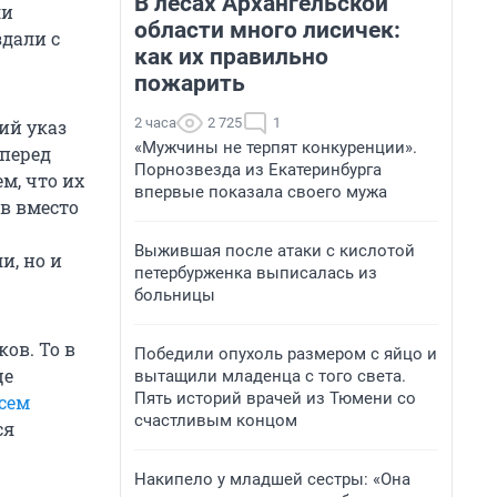
В лесах Архангельской
ли
области много лисичек:
дали с
как их правильно
пожарить
2 часа
2 725
1
ий указ
«Мужчины не терпят конкуренции».
 перед
Порнозвезда из Екатеринбурга
м, что их
впервые показала своего мужа
в вместо
Выжившая после атаки с кислотой
и, но и
петербурженка выписалась из
больницы
ов. То в
Победили опухоль размером с яйцо и
це
вытащили младенца с того света.
Пять историй врачей из Тюмени со
сем
счастливым концом
ся
Накипело у младшей сестры: «Она