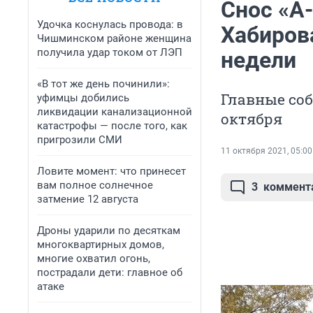
Снос «А
Удочка коснулась провода: в
Хабиров
Чишминском районе женщина
получила удар током от ЛЭП
недели
«В тот же день починили»:
Главные соб
уфимцы добились
ликвидации канализационной
октября
катастрофы — после того, как
пригрозили СМИ
11 октября 2021, 05:00
Ловите момент: что принесет
вам полное солнечное
3
коммент
затмение 12 августа
Дроны ударили по десяткам
многоквартирных домов,
многие охватил огонь,
пострадали дети: главное об
атаке