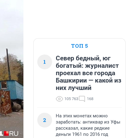
ТОП 5
Север бедный, юг
1
богатый: журналист
проехал все города
Башкирии — какой из
них лучший
105 763
168
На этих монетах можно
2
заработать: антиквар из Уфы
рассказал, какие редкие
деньги 1961 по 2016 год