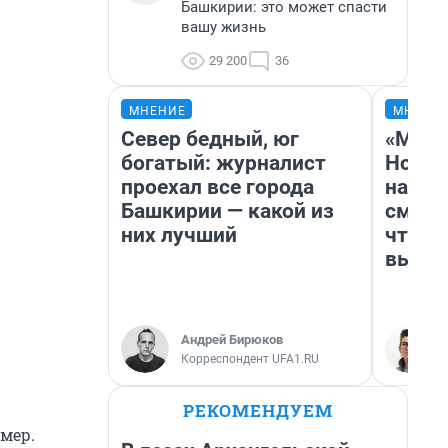
Башкирии: это может спасти
вашу жизнь
29 200
36
МНЕНИЕ
МНЕНИ
Север бедный, юг
«Мы в
богатый: журналист
Нолан
проехал все города
настр
Башкирии — какой из
смотр
них лучший
чтобы
выгля
Андрей Бирюков
Корреспондент UFA1.RU
РЕКОМЕНДУЕМ
мер.