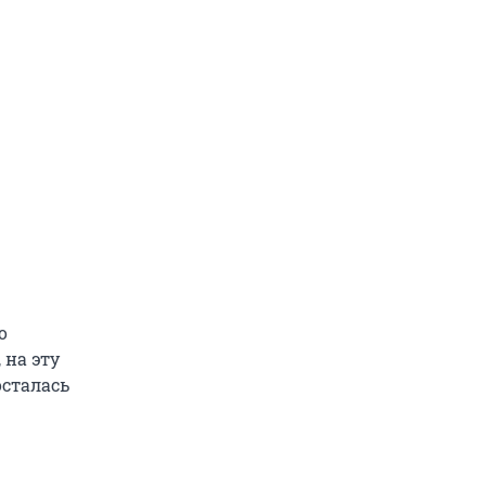
о
 на эту
осталась