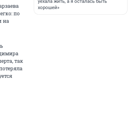
уехала жить, а я осталась быть
арзаева
хорошей»
егко: по
и на
ь
адимира
ерта, так
 потеряла
уется