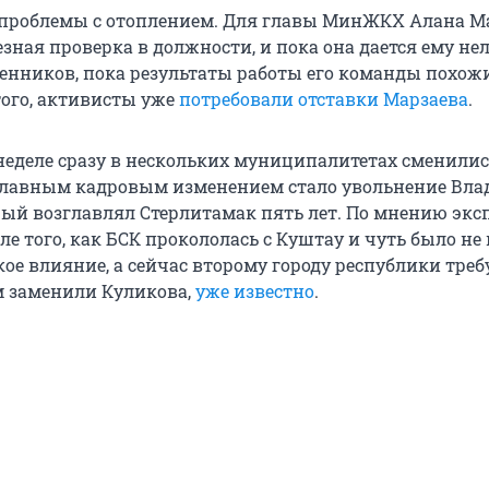
 проблемы с отоплением. Для главы МинЖКХ Алана М
езная проверка в должности, и пока она дается ему нел
енников, пока результаты работы его команды похож
того, активисты уже
потребовали отставки Марзаева
.
еделе сразу в нескольких муниципалитетах сменилис
Главным кадровым изменением стало увольнение Вл
рый возглавлял Стерлитамак пять лет. По мнению эксп
е того, как БСК прокололась с Куштау и чуть было не
ое влияние, а сейчас второму городу республики треб
м заменили Куликова,
уже известно
.