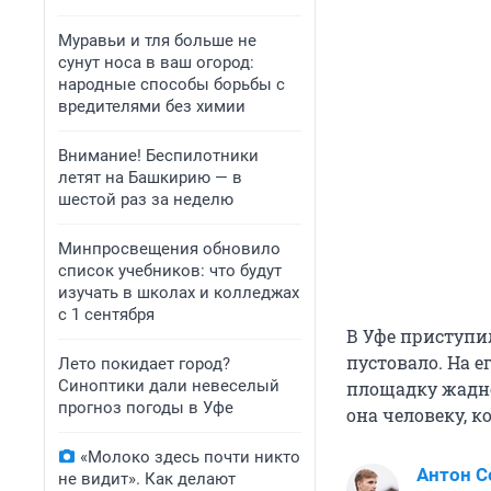
Муравьи и тля больше не
сунут носа в ваш огород:
народные способы борьбы с
вредителями без химии
Внимание! Беспилотники
летят на Башкирию — в
шестой раз за неделю
Минпросвещения обновило
список учебников: что будут
изучать в школах и колледжах
с 1 сентября
В Уфе приступил
пустовало. На е
Лето покидает город?
Синоптики дали невеселый
площадку жадно
прогноз погоды в Уфе
она человеку, 
«Молоко здесь почти никто
Антон С
не видит». Как делают