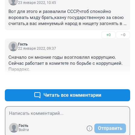
23 января 2022, 10:45
Вот для этого и развалили СССР,чтоб спокойно 
воровать мзду брать,казну государственную за свою 
считать,а вас именуемый народ в нищету загонять в 
стойло быдла, так что пожинайте плоды своей 
+0
–0
тупости стройте капитализм.
Гость
22 января 2022, 09:37
Сначало он мноние годы возгловлял коррупцию. 
Сейчас работает в комитете по борьбе с коррупцией. 
Парадокс.
+1
–0
Читать все комментарии
Гость
Отправить
Войти