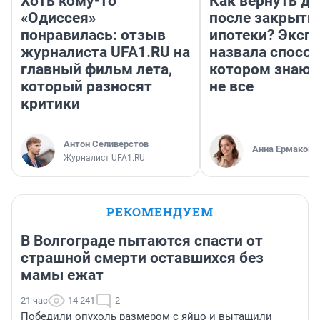
Хоть кому-то
Как вернуть де
«Одиссея»
после закрыти
понравилась: отзыв
ипотеки? Эксп
журналиста UFA1.RU на
назвала способ
главный фильм лета,
котором знают
который разносят
не все
критики
Антон Селиверстов
Анна Ермакова
Журналист UFA1.RU
РЕКОМЕНДУЕМ
В Волгограде пытаются спасти от
страшной смерти оставшихся без
мамы ежат
21 час
14 241
2
Победили опухоль размером с яйцо и вытащили