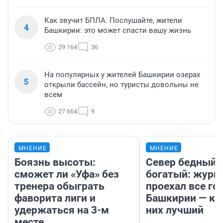
Как звучит БПЛА. Послушайте, жители
4
Башкирии: это может спасти вашу жизнь
29 164
36
На популярных у жителей Башкирии озерах
5
открыли бассейн, но туристы довольны не
всем
27 664
9
МНЕНИЕ
МНЕНИЕ
Боязнь высоты:
Север бедный,
сможет ли «Уфа» без
богатый: журн
тренера обыграть
проехал все го
фаворита лиги и
Башкирии — ка
удержаться на 3-м
них лучший
месте