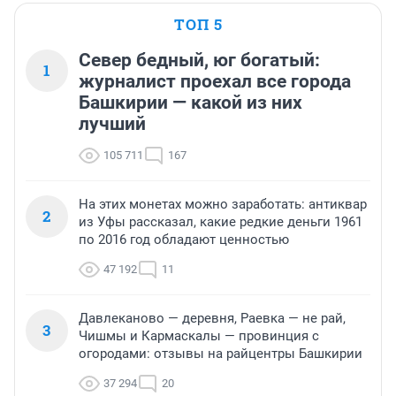
ТОП 5
Север бедный, юг богатый:
1
журналист проехал все города
Башкирии — какой из них
лучший
105 711
167
На этих монетах можно заработать: антиквар
2
из Уфы рассказал, какие редкие деньги 1961
по 2016 год обладают ценностью
47 192
11
Давлеканово — деревня, Раевка — не рай,
3
Чишмы и Кармаскалы — провинция с
огородами: отзывы на райцентры Башкирии
37 294
20