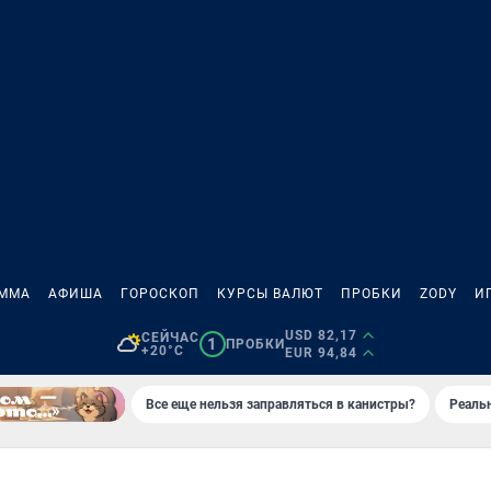
АММА
АФИША
ГОРОСКОП
КУРСЫ ВАЛЮТ
ПРОБКИ
ZODY
И
USD 82,17
СЕЙЧАС
1
ПРОБКИ
+20°C
EUR 94,84
Все еще нельзя заправляться в канистры?
Реаль