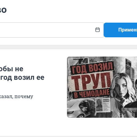
во
Примен
обы не
год возил ее
азал, почему