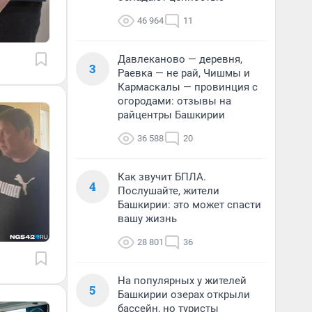
46 964
11
Давлеканово — деревня,
3
Раевка — не рай, Чишмы и
Кармаскалы — провинция с
огородами: отзывы на
райцентры Башкирии
36 588
20
Как звучит БПЛА.
4
Послушайте, жители
Башкирии: это может спасти
вашу жизнь
28 801
36
На популярных у жителей
5
Башкирии озерах открыли
бассейн, но туристы