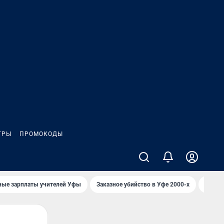
ГРЫ
ПРОМОКОДЫ
ные зарплаты учителей Уфы
Заказное убийство в Уфе 2000-х
Каким