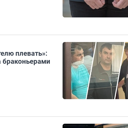
елю плевать»:
а браконьерами