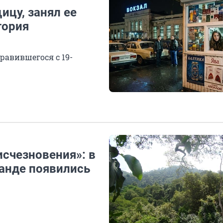
ицу, занял ее
тория
равившегося с 19-
исчезновения»: в
ланде появились