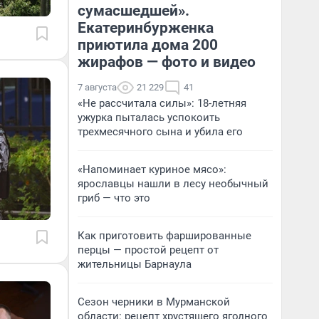
сумасшедшей».
Екатеринбурженка
приютила дома 200
жирафов — фото и видео
7 августа
21 229
41
«Не рассчитала силы»: 18-летняя
ужурка пыталась успокоить
трехмесячного сына и убила его
«Напоминает куриное мясо»:
ярославцы нашли в лесу необычный
гриб — что это
Как приготовить фаршированные
перцы — простой рецепт от
жительницы Барнаула
Сезон черники в Мурманской
области: рецепт хрустящего ягодного