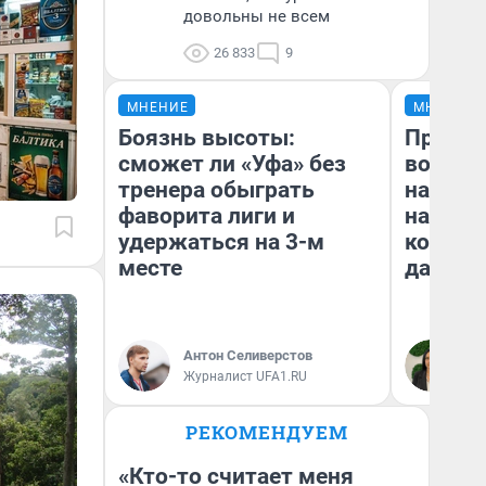
довольны не всем
26 833
9
МНЕНИЕ
МНЕНИЕ
Боязнь высоты:
Продаш
сможет ли «Уфа» без
возьмут
тренера обыграть
нам го
фаворита лиги и
налого
удержаться на 3-м
коснет
месте
даже р
Антон Селиверстов
Ан
Журналист UFA1.RU
РЕКОМЕНДУЕМ
«Кто-то считает меня