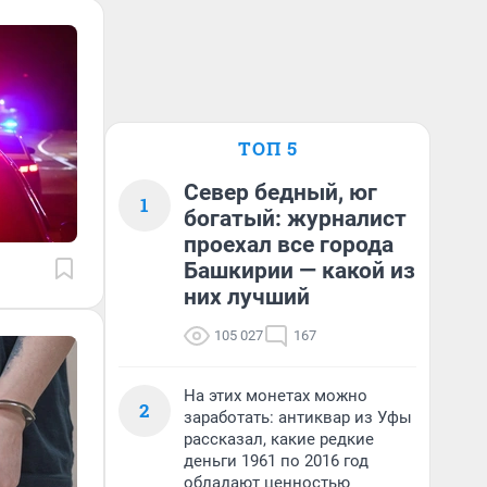
ТОП 5
Север бедный, юг
1
богатый: журналист
проехал все города
Башкирии — какой из
них лучший
105 027
167
На этих монетах можно
2
заработать: антиквар из Уфы
рассказал, какие редкие
деньги 1961 по 2016 год
обладают ценностью