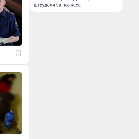
штруделя за полчаса