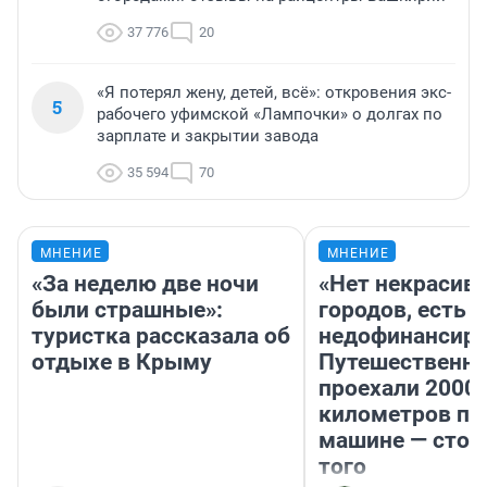
37 776
20
«Я потерял жену, детей, всё»: откровения экс-
5
рабочего уфимской «Лампочки» о долгах по
зарплате и закрытии завода
35 594
70
МНЕНИЕ
МНЕНИЕ
«За неделю две ночи
«Нет некрасив
были страшные»:
городов, есть
туристка рассказала об
недофинансиро
отдыхе в Крыму
Путешественн
проехали 2000
километров по 
машине — стои
того