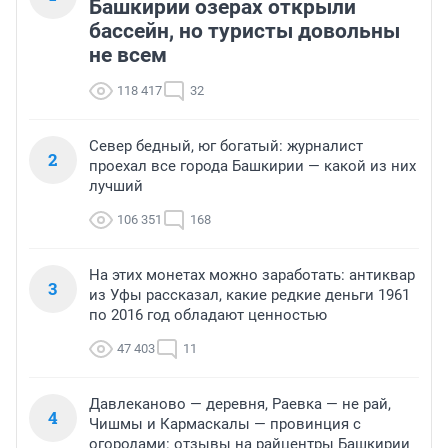
Башкирии озерах открыли
бассейн, но туристы довольны
не всем
118 417
32
Север бедный, юг богатый: журналист
2
проехал все города Башкирии — какой из них
лучший
106 351
168
На этих монетах можно заработать: антиквар
3
из Уфы рассказал, какие редкие деньги 1961
по 2016 год обладают ценностью
47 403
11
Давлеканово — деревня, Раевка — не рай,
4
Чишмы и Кармаскалы — провинция с
огородами: отзывы на райцентры Башкирии