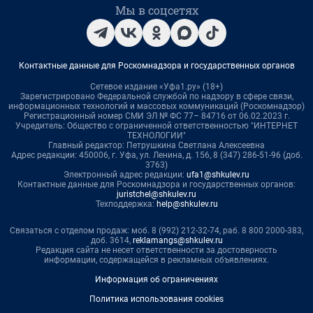
Мы в соцсетях
Контактные данные для Роскомнадзора и государственных органов
Сетевое издание «Уфа1.ру» (18+)
Зарегистрировано Федеральной службой по надзору в сфере связи,
информационных технологий и массовых коммуникаций (Роскомнадзор)
Регистрационный номер СМИ ЭЛ № ФС 77– 84716 от 06.02.2023 г.
Учредитель: Общество с ограниченной ответственностью "ИНТЕРНЕТ
ТЕХНОЛОГИИ"
Главный редактор: Петрушкина Светлана Алексеевна
Адрес редакции: 450006, г. Уфа, ул. Ленина, д. 156, 8 (347) 286-51-96 (доб.
3763)
Электронный адрес редакции:
ufa1@shkulev.ru
Контактные данные для Роскомнадзора и государственных органов:
juristchel@shkulev.ru
Техподдержка:
help@shkulev.ru
Связаться с отделом продаж: моб. 8 (992) 212-32-74, раб. 8 800 2000-383,
доб. 3614,
reklamangs@shkulev.ru
Редакция сайта не несет ответственности за достоверность
информации, содержащейся в рекламных объявлениях.
Информация об ограничениях
Политика использования cookies