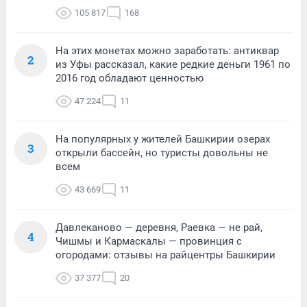
105 817
168
На этих монетах можно заработать: антиквар
2
из Уфы рассказал, какие редкие деньги 1961 по
2016 год обладают ценностью
47 224
11
На популярных у жителей Башкирии озерах
3
открыли бассейн, но туристы довольны не
всем
43 669
11
Давлеканово — деревня, Раевка — не рай,
4
Чишмы и Кармаскалы — провинция с
огородами: отзывы на райцентры Башкирии
37 377
20