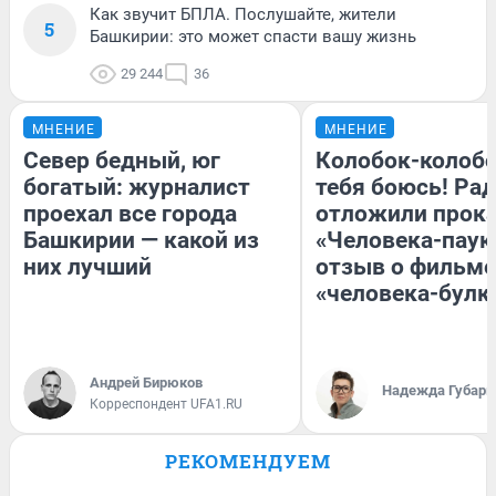
Как звучит БПЛА. Послушайте, жители
5
Башкирии: это может спасти вашу жизнь
29 244
36
МНЕНИЕ
МНЕНИЕ
Север бедный, юг
Колобок-колобо
богатый: журналист
тебя боюсь! Рад
проехал все города
отложили прок
Башкирии — какой из
«Человека-паук
них лучший
отзыв о фильме
«человека-булк
Андрей Бирюков
Надежда Губарь
Корреспондент UFA1.RU
РЕКОМЕНДУЕМ