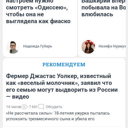
настроем нужно
Башкирии впер
смотреть «Одиссею»,
побывала на Вол
чтобы она не
влюбилась
выглядела как фиаско
Надежда Губарь
Назифа Нурмух
РЕКОМЕНДУЕМ
Фермер Джастас Уолкер, известный
как «веселый молочник», заявил что
его семью могут выдворить из России
— видео
14 часов
7 641
Обсудить
«Не рассчитала силы»: 18-летняя ужурка пыталась
успокоить трехмесячного сына и убила его