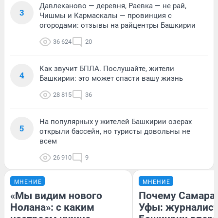
Давлеканово — деревня, Раевка — не рай,
3
Чишмы и Кармаскалы — провинция с
огородами: отзывы на райцентры Башкирии
36 624
20
Как звучит БПЛА. Послушайте, жители
4
Башкирии: это может спасти вашу жизнь
28 815
36
На популярных у жителей Башкирии озерах
5
открыли бассейн, но туристы довольны не
всем
26 910
9
МНЕНИЕ
МНЕНИЕ
«Мы видим нового
Почему Самара
Нолана»: с каким
Уфы: журналист