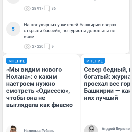
28 917
36
На популярных у жителей Башкирии озерах
5
открыли бассейн, но туристы довольны не
всем
27 220
9
МНЕНИЕ
МНЕНИЕ
«Мы видим нового
Север бедный, 
Нолана»: с каким
богатый: журна
настроем нужно
проехал все гор
смотреть «Одиссею»,
Башкирии — как
чтобы она не
них лучший
выглядела как фиаско
Андрей Бирюков
Надежда Губарь