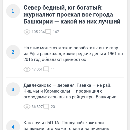
Север бедный, юг богатый:
1
журналист проехал все города
Башкирии — какой из них лучший
105 234
167
На этих монетах можно заработать: антиквар
2
из Уфы рассказал, какие редкие деньги 1961 по
2016 год обладают ценностью
47 051
11
Давлеканово — деревня, Раевка — не рай,
3
Чишмы и Кармаскалы — провинция с
огородами: отзывы на райцентры Башкирии
36 897
20
Как звучит БПЛА. Послушайте, жители
4
Башкирии: это может спасти вашу жизнь