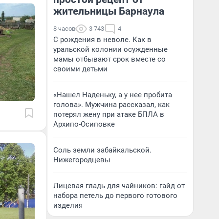
жительницы Барнаула
8 часов
3 743
4
С рождения в неволе. Как в
уральской колонии осужденные
мамы отбывают срок вместе со
своими детьми
«Нашел Наденьку, а у нее пробита
голова». Мужчина рассказал, как
потерял жену при атаке БПЛА в
Архипо-Осиповке
Соль земли забайкальской.
Нижегородцевы
Лицевая гладь для чайников: гайд от
набора петель до первого готового
изделия