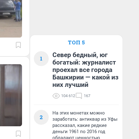
ТОП 5
Север бедный, юг
1
богатый: журналист
проехал все города
Башкирии — какой из
них лучший
104 612
167
На этих монетах можно
2
заработать: антиквар из Уфы
рассказал, какие редкие
деньги 1961 по 2016 год
обладают ценностью