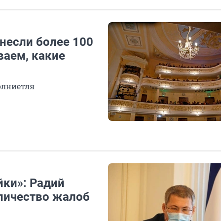
несли более 100
ваем, какие
олниетля
йки»: Радий
личество жалоб