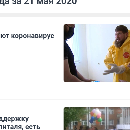
да за 21 мая 2020
ают коронавирус
оддержку
италя, есть