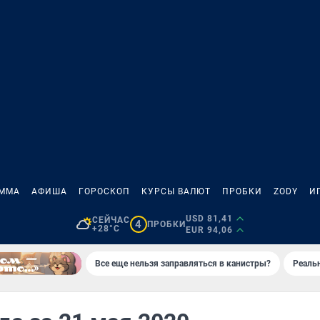
АММА
АФИША
ГОРОСКОП
КУРСЫ ВАЛЮТ
ПРОБКИ
ZODY
И
USD 81,41
СЕЙЧАС
4
ПРОБКИ
+28°C
EUR 94,06
Все еще нельзя заправляться в канистры?
Реаль