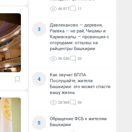
46 817
11
Давлеканово — деревня,
3
Раевка — не рай, Чишмы и
Кармаскалы — провинция с
огородами: отзывы на
райцентры Башкирии
36 036
20
Как звучит БПЛА.
4
Послушайте, жители
Башкирии: это может спасти
вашу жизнь
28 569
36
Обращение ФСБ к жителям
5
Башкирии