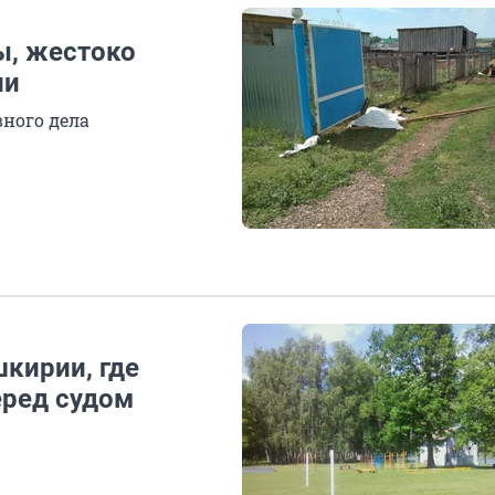
ы, жестоко
ии
ного дела
кирии, где
еред судом