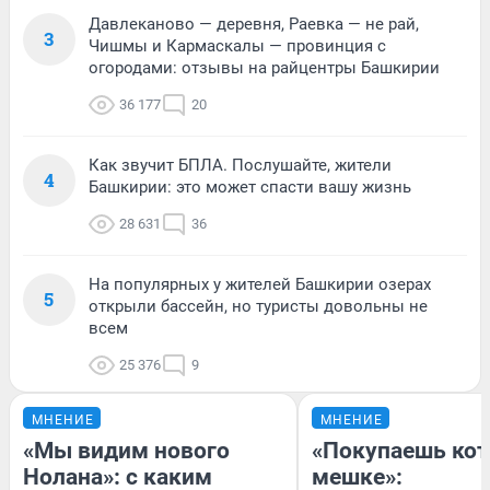
Давлеканово — деревня, Раевка — не рай,
3
Чишмы и Кармаскалы — провинция с
огородами: отзывы на райцентры Башкирии
36 177
20
Как звучит БПЛА. Послушайте, жители
4
Башкирии: это может спасти вашу жизнь
28 631
36
На популярных у жителей Башкирии озерах
5
открыли бассейн, но туристы довольны не
всем
25 376
9
МНЕНИЕ
МНЕНИЕ
«Мы видим нового
«Покупаешь кот
Нолана»: с каким
мешке»: