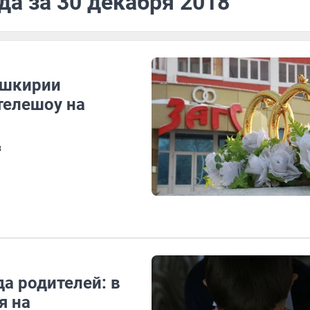
да за 30 декабря 2018
ашкирии
телешоу на
з
а родителей: в
я на