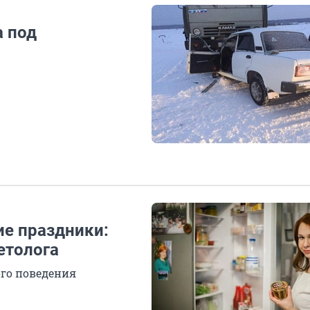
а под
ие праздники:
етолога
го поведения