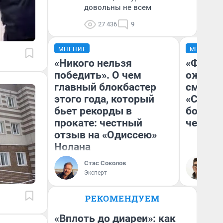
довольны не всем
27 436
9
МНЕНИЕ
МНЕНИЕ
«Никого нельзя
«Финал
победить». О чем
ожидан
главный блокбастер
смотре
этого года, который
«Стары
бьет рекорды в
большо
прокате: честный
честна
отзыв на «Одиссею»
Нолана
Стас Соколов
На
Эксперт
РЕКОМЕНДУЕМ
«Вплоть до диареи»: как