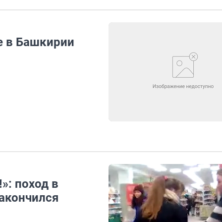
се в Башкирии
»: поход в
закончился