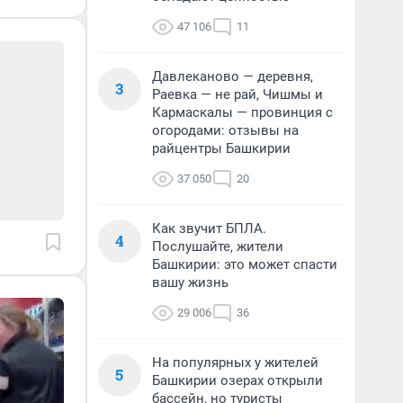
47 106
11
Давлеканово — деревня,
3
Раевка — не рай, Чишмы и
Кармаскалы — провинция с
огородами: отзывы на
райцентры Башкирии
37 050
20
Как звучит БПЛА.
4
Послушайте, жители
Башкирии: это может спасти
вашу жизнь
29 006
36
На популярных у жителей
5
Башкирии озерах открыли
бассейн, но туристы