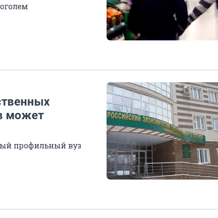
коголем
бственных
ов может
нный профильный вуз