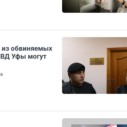
о из обвиняемых
МВД Уфы могут
да