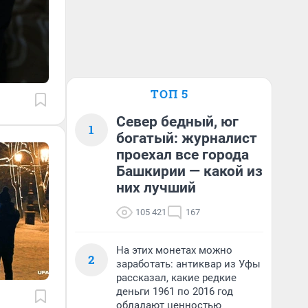
ТОП 5
Север бедный, юг
1
богатый: журналист
проехал все города
Башкирии — какой из
них лучший
105 421
167
На этих монетах можно
2
заработать: антиквар из Уфы
рассказал, какие редкие
деньги 1961 по 2016 год
обладают ценностью