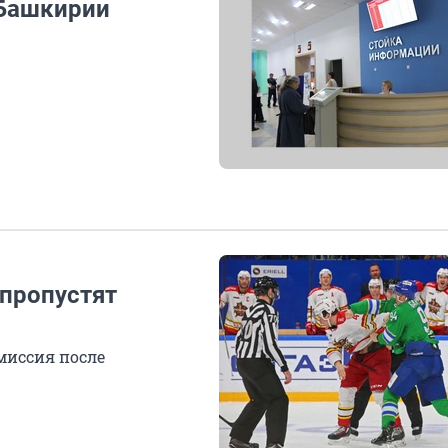
 Башкирии
 пропустят
миссия после