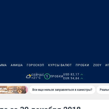
АММА
АФИША
ГОРОСКОП
КУРСЫ ВАЛЮТ
ПРОБКИ
ZODY
И
USD 82,17
СЕЙЧАС
1
ПРОБКИ
+21°C
EUR 94,84
Все еще нельзя заправляться в канистры?
Реаль