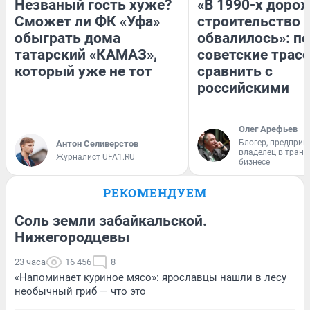
Незваный гость хуже?
«В 1990-х доро
Сможет ли ФК «Уфа»
строительство 
обыграть дома
обвалилось»: п
татарский «КАМАЗ»,
советские трас
который уже не тот
сравнить с
российскими
Олег Арефьев
Блогер, предприн
Антон Селиверстов
владелец в тран
Журналист UFA1.RU
бизнесе
РЕКОМЕНДУЕМ
Соль земли забайкальской.
Нижегородцевы
23 часа
16 456
8
«Напоминает куриное мясо»: ярославцы нашли в лесу
необычный гриб — что это