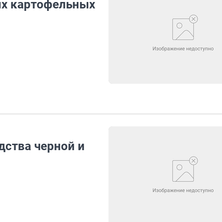
ых картофельных
дства черной и