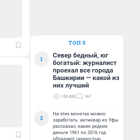
ТОП 5
Север бедный, юг
1
богатый: журналист
проехал все города
Башкирии — какой из
них лучший
103 833
167
На этих монетах можно
2
заработать: антиквар из Уфы
рассказал, какие редкие
деньги 1961 по 2016 год
обладают ценностью