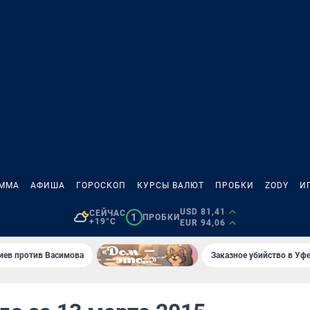
АММА
АФИША
ГОРОСКОП
КУРСЫ ВАЛЮТ
ПРОБКИ
ZODY
И
USD 81,41
СЕЙЧАС
1
ПРОБКИ
+19°C
EUR 94,06
иев против Васимова
Заказное убийство в Уфе