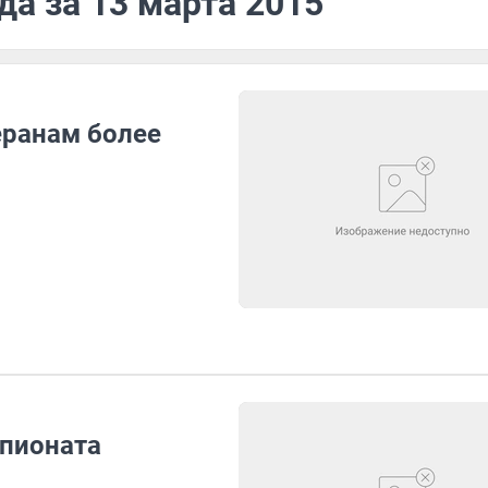
да за 13 марта 2015
еранам более
мпионата