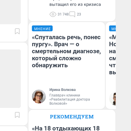
вытащил его из кризиса
31 748
23
МНЕНИЕ
МНЕНИЕ
«Спуталась речь, понес
«Мы ви
пургу». Врач — о
Нолана
смертельном диагнозе,
настро
который сложно
смотре
обнаружить
чтобы 
выгляд
Ирина Волкова
Главврач клиники
На
«Реабилитация доктора
Волковой»
РЕКОМЕНДУЕМ
«На 18 отдыхающих 18